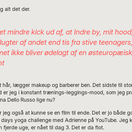
og alt det der.
et mindre kick ud af, at Indre by, mit hood
lugter af andet end tis fra stive teenagers
et ikke bliver ødelagt af en østeuropæis
nt
t hår, lægger makeup og barberer ben. Det sidste til sto
d er jeg i konstant trænings-leggings-mood, som jeg prø
na Dello Russo lige nu?
 jeg også at kunne se en film til ende. Det er jo både g
30 days yoga challenge med Adrienne på YouTube. Jeg k
n fjerde uge, er nået til dag 3. Det er da flot.