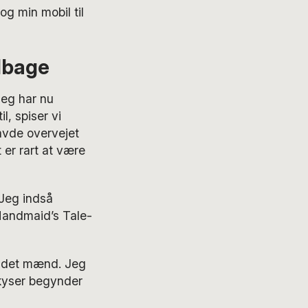
og min mobil til
ilbage
Jeg har nu
l, spiser vi
avde overvejet
 er rart at være
 Jeg indså
A Handmaid’s Tale-
er det mænd. Jeg
 kyser begynder