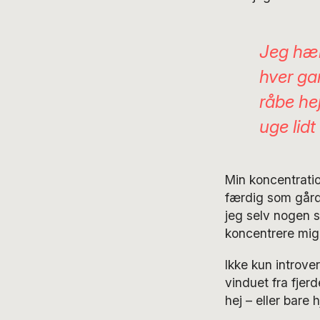
Jeg hæn
hver gan
råbe hej
uge lidt
Min koncentration
færdig som gård
jeg selv nogen s
koncentrere mig
Ikke kun introv
vinduet fra fjer
hej – eller bare 