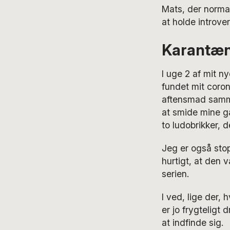
Mats, der normalt
at holde introve
Karantæne
I uge 2 af mit ny
fundet mit coron
aftensmad samme
at smide mine gæ
to ludobrikker,
Jeg er også sto
hurtigt, at den v
serien.
I ved, lige der,
er jo frygteligt
at indfinde sig.