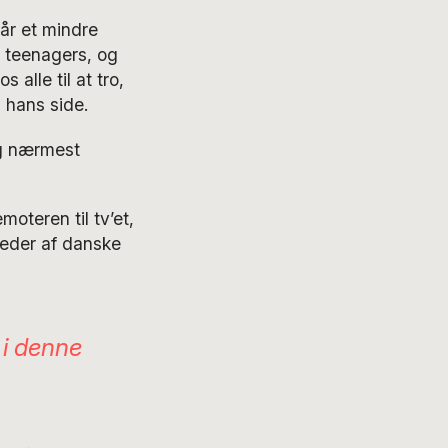
får et mindre
ve teenagers, og
alle til at tro,
 hans side.
eg nærmest
moteren til tv’et,
lleder af danske
 i denne