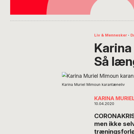
Liv & Mennesker
·
D
Karina
Så læn
Karina Muriel Mimoun karantæneliv
KARINA MURIE
10.04.2020
CORONAKRISE /
men ikke selvv
træningsforlø