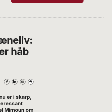
æneliv:
er håb
u er i skarp,
nteressant
riel Mimoun om