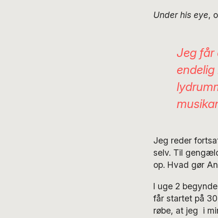
Under his eye
, 
Jeg får 
endelig 
lydrumm
musika
Jeg reder fortsa
selv. Til gengæl
op. Hvad gør An
I uge 2 begynder
får startet på 
røbe, at jeg i mi