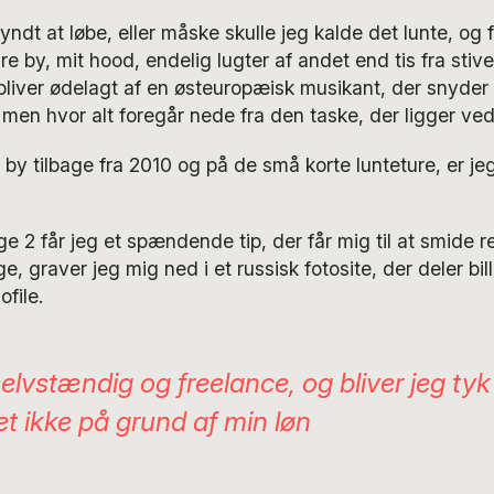
ndt at løbe, eller måske skulle jeg kalde det lunte, og 
dre by, mit hood, endelig lugter af andet end tis fra sti
liver ødelagt af en østeuropæisk musikant, der snyder os 
, men hvor alt foregår nede fra den taske, der ligger ved
 by tilbage fra 2010 og på de små korte lunteture, er j
ge 2 får jeg et spændende tip, der får mig til at smide re
, graver jeg mig ned i et russisk fotosite, der deler bi
file.
selvstændig og freelance, og bliver jeg tyk
det ikke på grund af min løn