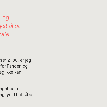
, og
t til at
rste
ser 21.30, er jeg
 før Fanden og
jeg ikke kan
eget ud af
 lyst til at råbe