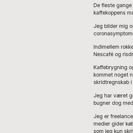
De fleste gange 
kaffekoppens mæ
Jeg bilder mig og
coronasymptome
Indimellem rokke
Nescafé og risdr
Kaffebrygning og
kommet noget nyt
skridtregnskab i
Jeg har været go
bugner dog med g
Jeg er freelanc
medier gider køb
som jeg kun skri