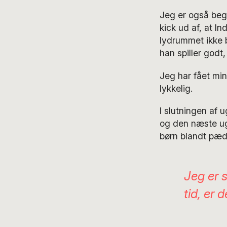
Jeg er også begy
kick ud af, at In
lydrummet ikke b
han spiller godt
Jeg har fået min
lykkelig.
I slutningen af u
og den næste uge
børn blandt pædo
Jeg er 
tid, er 