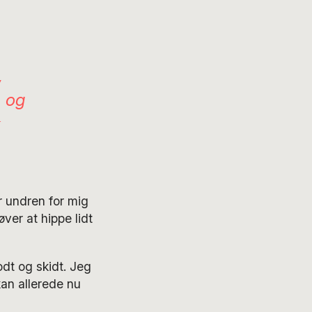
,
, og
k
r undren for mig
ver at hippe lidt
odt og skidt. Jeg
an allerede nu