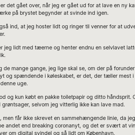
er det gået over, når jeg er gået ud for at lave en ny ka
rke på brystet begynder at svinde ind igen.
så ind, at jeg hoster lidt og ringer til venner for at ud
r.
r jeg lidt med tæerne og henter endnu en selvlavet lat
ik.
 de mange gange, jeg lige skal se, om der på forunderl
 og spændende i køleskabet, er det, der tæller mest i
 denne uge.
d og kun købt en pakke toiletpapir og ditto håndsprit.
røntsager, selvom jeg vitterlig ikke kan lave mad.
e, men får ikke skrevet en sammehængende linie, da je
e andet end breaking coronanyt, og det er svært at vi
ver om digital svindel og så lidt om København.