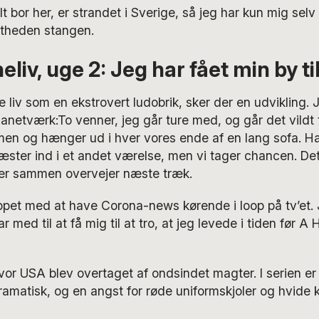
 bor her, er strandet i Sverige, så jeg har kun mig selv 
rtheden stangen.
liv, uge 2: Jeg har fået min by t
e liv som en ekstrovert ludobrik, sker der en udvikling. 
anetværk:To venner, jeg går ture med, og går det vildt ti
n og hænger ud i hver vores ende af en lang sofa. H
ster ind i et andet værelse, men vi tager chancen. Det
 der sammen overvejer næste træk.
ppet med at have Corona-news kørende i loop på tv’et.
ar med til at få mig til at tro, at jeg levede i tiden før 
 hvor USA blev overtaget af ondsindet magter. I serien 
 dramatisk, og en angst for røde uniformskjoler og hvide