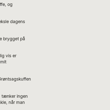
ffe, og
veksle dagens
te brygget på
ig vis er
 mit
 Grøntsagskuffen
g tænker ingen
nkle, når man