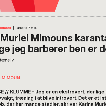
anmark
|
Læsetid
7
min.
 Muriel Mimouns karant
ge jeg barberer ben er d
L MIMOUN
/ KLUMME – Jeg er en ekstrovert, der lige n
algt, træning i at blive introvert. Det er et i
b, der har mange stadier, skriver Karina Mu