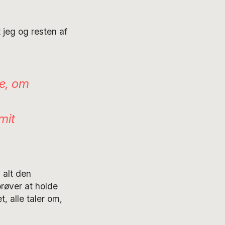
 jeg og resten af
se, om
mit
 alt den
røver at holde
, alle taler om,