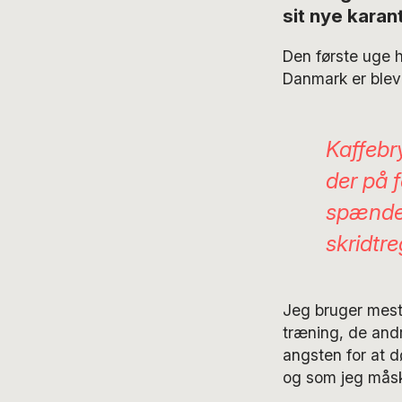
sit nye karan
Den første uge h
Danmark er blevet
Kaffebr
der på 
spænden
skridtr
Jeg bruger mest 
træning, de andr
angsten for at dø
og som jeg måsk