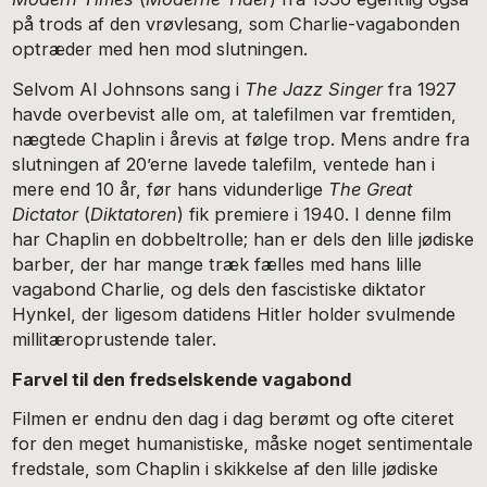
på trods af den vrøvlesang, som Charlie-vagabonden
optræder med hen mod slutningen.
Selvom Al Johnsons sang i
The Jazz Singer
fra 1927
havde overbevist alle om, at talefilmen var fremtiden,
nægtede Chaplin i årevis at følge trop. Mens andre fra
slutningen af 20’erne lavede talefilm, ventede han i
mere end 10 år, før hans vidunderlige
The Great
Dictator
(
Diktatoren
) fik premiere i 1940. I denne film
har Chaplin en dobbeltrolle; han er dels den lille jødiske
barber, der har mange træk fælles med hans lille
vagabond Charlie, og dels den fascistiske diktator
Hynkel, der ligesom datidens Hitler holder svulmende
millitæroprustende taler.
Farvel til den fredselskende vagabond
Filmen er endnu den dag i dag berømt og ofte citeret
for den meget humanistiske, måske noget sentimentale
fredstale, som Chaplin i skikkelse af den lille jødiske