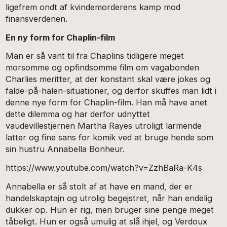
ligefrem ondt af kvindemorderens kamp mod
finansverdenen.
En ny form for Chaplin-film
Man er så vant til fra Chaplins tidligere meget
morsomme og opfindsomme film om vagabonden
Charlies meritter, at der konstant skal være jokes og
falde-på-halen-situationer, og derfor skuffes man lidt i
denne nye form for Chaplin-film. Han må have anet
dette dilemma og har derfor udnyttet
vaudevillestjernen Martha Rayes utroligt larmende
latter og fine sans for komik ved at bruge hende som
sin hustru Annabella Bonheur.
https://www.youtube.com/watch?v=ZzhBaRa-K4s
Annabella er så stolt af at have en mand, der er
handelskaptajn og utrolig begejstret, når han endelig
dukker op. Hun er rig, men bruger sine penge meget
tåbeligt. Hun er også umulig at slå ihjel, og Verdoux