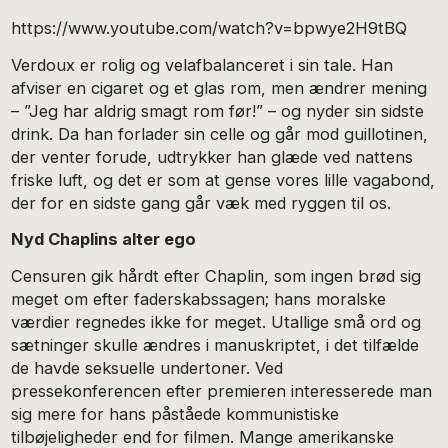
https://www.youtube.com/watch?v=bpwye2H9tBQ
Verdoux er rolig og velafbalanceret i sin tale. Han
afviser en cigaret og et glas rom, men ændrer mening
– ”Jeg har aldrig smagt rom før!” – og nyder sin sidste
drink. Da han forlader sin celle og går mod guillotinen,
der venter forude, udtrykker han glæde ved nattens
friske luft, og det er som at gense vores lille vagabond,
der for en sidste gang går væk med ryggen til os.
Nyd Chaplins alter ego
Censuren gik hårdt efter Chaplin, som ingen brød sig
meget om efter faderskabssagen; hans moralske
værdier regnedes ikke for meget. Utallige små ord og
sætninger skulle ændres i manuskriptet, i det tilfælde
de havde seksuelle undertoner. Ved
pressekonferencen efter premieren interesserede man
sig mere for hans påståede kommunistiske
tilbøjeligheder end for filmen. Mange amerikanske