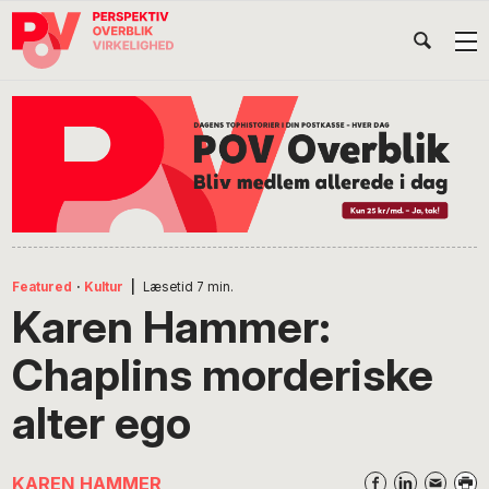
Gå
Skip
Gå
Head
direkte
til
direkte
til
indhold
til
Højr
primær
footer
Søg
på
navigation
POV
International
Featured
·
Kultur
|
Læsetid
7
min.
Karen Hammer:
Chaplins morderiske
alter ego
KAREN HAMMER