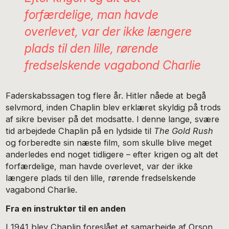
forfærdelige, man havde
overlevet, var der ikke længere
plads til den lille, rørende
fredselskende vagabond Charlie
Faderskabssagen tog flere år. Hitler nåede at begå
selvmord, inden Chaplin blev erklæret skyldig på trods
af sikre beviser på det modsatte. I denne lange, svære
tid arbejdede Chaplin på en lydside til
The Gold Rush
og forberedte sin næste film, som skulle blive meget
anderledes end noget tidligere – efter krigen og alt det
forfærdelige, man havde overlevet, var der ikke
længere plads til den lille, rørende fredselskende
vagabond Charlie.
Fra en instruktør til en anden
I 1941 blev Chaplin foreslået et samarbejde af Orson