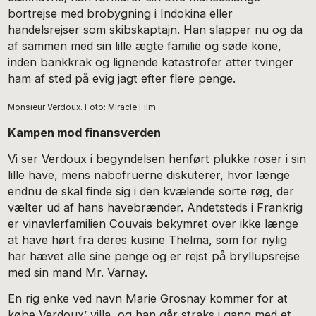
bortrejse med brobygning i Indokina eller
handelsrejser som skibskaptajn. Han slapper nu og da
af sammen med sin lille ægte familie og søde kone,
inden bankkrak og lignende katastrofer atter tvinger
ham af sted på evig jagt efter flere penge.
Monsieur Verdoux. Foto: Miracle Film
Kampen mod finansverden
Vi ser Verdoux i begyndelsen henført plukke roser i sin
lille have, mens nabofruerne diskuterer, hvor længe
endnu de skal finde sig i den kvælende sorte røg, der
vælter ud af hans havebrænder. Andetsteds i Frankrig
er vinavlerfamilien Couvais bekymret over ikke længe
at have hørt fra deres kusine Thelma, som for nylig
har hævet alle sine penge og er rejst på bryllupsrejse
med sin mand Mr. Varnay.
En rig enke ved navn Marie Grosnay kommer for at
købe Verdoux’ villa, og han går straks i gang med et