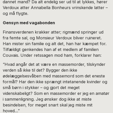
dannet mand? Da alt endelig ser ud til at lykkes, hører
Verdoux atter Annabella Bonheurs vrinskende latter –
og må flygte.
Gensyn med vagabonden
Finansverdenen krakker atter; rigmænd springer ud
fra femte sal, og Monsieur Verdoux bliver ruineret.
Han mister sin familie og alt det, han har kæmpet for.
Tilfældigt genkendes han af et medlem af familien
Couvais. Under retssagen mod ham, forklarer han:
“Hvad angår det at være en massemorder, tilskynder
verden så ikke til det? Bygger den ikke
ødelæggelsesvåben med massemord som det eneste
formål? Har den ikke sprængt intetanende kvinder og
små børn i stykker – og gjort det meget
videnskabeligt? Som en massemorder er jeg en amatør
i sammenligning. Jeg ønsker dog ikke at miste
besindelsen, for meget snart skal jeg miste mit
hoved…”