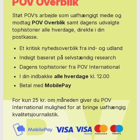
POV Overblik
Støt POV’s arbejde som uafhængigt medie og
modtag
POV Overblik
samt dagens udvalgte
tophistorier alle hverdage, direkte i din
postkasse.
Et kritisk nyhedsoverblik fra ind- og udland
Indsigt baseret på selvstændig research
Dagens tophistorier fra POV International
I din indbakke
alle hverdage
kl. 12.00
Betal med
MobilePay
For kun 25 kr. om måneden giver du POV
International mulighed for at bringe uafhængig
kvalitetsjournalistik.