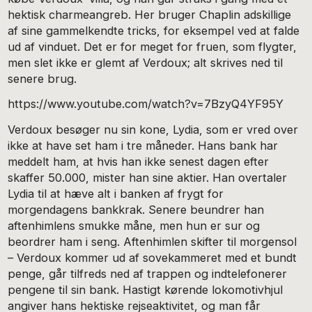
hektisk charmeangreb. Her bruger Chaplin adskillige
af sine gammelkendte tricks, for eksempel ved at falde
ud af vinduet. Det er for meget for fruen, som flygter,
men slet ikke er glemt af Verdoux; alt skrives ned til
senere brug.
https://www.youtube.com/watch?v=7BzyQ4YF95Y
Verdoux besøger nu sin kone, Lydia, som er vred over
ikke at have set ham i tre måneder. Hans bank har
meddelt ham, at hvis han ikke senest dagen efter
skaffer 50.000, mister han sine aktier. Han overtaler
Lydia til at hæve alt i banken af frygt for
morgendagens bankkrak. Senere beundrer han
aftenhimlens smukke måne, men hun er sur og
beordrer ham i seng. Aftenhimlen skifter til morgensol
– Verdoux kommer ud af sovekammeret med et bundt
penge, går tilfreds ned af trappen og indtelefonerer
pengene til sin bank. Hastigt kørende lokomotivhjul
angiver hans hektiske rejseaktivitet, og man får