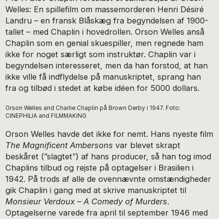
Welles: En spillefilm om massemorderen Henri Désiré
Landru – en fransk Blåskæg fra begyndelsen af 1900-
tallet – med Chaplin i hovedrollen. Orson Welles anså
Chaplin som en genial skuespiller, men regnede ham
ikke for noget særligt som instruktør. Chaplin var i
begyndelsen interesseret, men da han forstod, at han
ikke ville få indflydelse på manuskriptet, sprang han
fra og tilbød i stedet at købe idéen for 5000 dollars.
Orson Welles and Charlie Chaplin på Brown Derby i 1947. Foto:
CINEPHILIA and FILMMAKING
Orson Welles havde det ikke for nemt. Hans nyeste film
The Magnificent Ambersons
var blevet skrapt
beskåret (”slagtet”) af hans producer, så han tog imod
Chaplins tilbud og rejste på optagelser i Brasilien i
1942. På trods af alle de ovennævnte omstændigheder
gik Chaplin i gang med at skrive manuskriptet til
Monsieur Verdoux
– A Comedy of Murders
.
Optagelserne varede fra april til september 1946 med