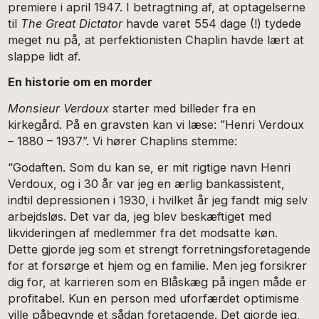
premiere i april 1947. I betragtning af, at optagelserne
til
The Great Dictator
havde varet 554 dage (!) tydede
meget nu på, at perfektionisten Chaplin havde lært at
slappe lidt af.
En historie om en morder
Monsieur Verdoux
starter med billeder fra en
kirkegård. På en gravsten kan vi læse: ”Henri Verdoux
– 1880 – 1937”. Vi hører Chaplins stemme:
“Godaften. Som du kan se, er mit rigtige navn Henri
Verdoux, og i 30 år var jeg en ærlig bankassistent,
indtil depressionen i 1930, i hvilket år jeg fandt mig selv
arbejdsløs. Det var da, jeg blev beskæftiget med
likvideringen af medlemmer fra det modsatte køn.
Dette gjorde jeg som et strengt forretningsforetagende
for at forsørge et hjem og en familie. Men jeg forsikrer
dig for, at karrieren som en Blåskæg på ingen måde er
profitabel. Kun en person med uforfærdet optimisme
ville påbegynde et sådan foretagende. Det gjorde jeg,