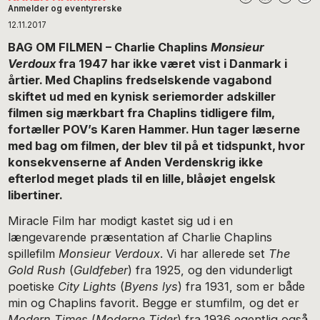
Anmelder og eventyrerske
12.11.2017
BAG OM FILMEN – Charlie Chaplins
Monsieur
Verdoux
fra 1947 har ikke været vist i Danmark i
årtier. Med Chaplins fredselskende vagabond
skiftet ud med en kynisk seriemorder adskiller
filmen sig mærkbart fra Chaplins tidligere film,
fortæller POV’s Karen Hammer. Hun tager læserne
med bag om filmen, der blev til på et tidspunkt, hvor
konsekvenserne af Anden Verdenskrig ikke
efterlod meget plads til en lille, blåøjet engelsk
libertiner.
Miracle Film har modigt kastet sig ud i en
længevarende præsentation af Charlie Chaplins
spillefilm
Monsieur Verdoux
. Vi har allerede set
The
Gold Rush
(
Guldfeber
) fra 1925, og den vidunderligt
poetiske
City Lights
(
Byens lys
) fra 1931, som er både
min og Chaplins favorit. Begge er stumfilm, og det er
Modern Times
(
Moderne Tider
) fra 1936 egentlig også