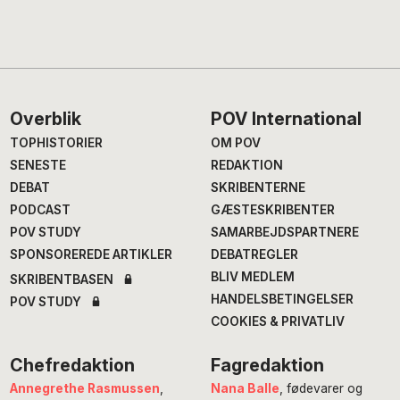
Footer
Overblik
POV International
TOPHISTORIER
OM POV
SENESTE
REDAKTION
DEBAT
SKRIBENTERNE
PODCAST
GÆSTESKRIBENTER
POV STUDY
SAMARBEJDSPARTNERE
SPONSOREREDE ARTIKLER
DEBATREGLER
BLIV MEDLEM
SKRIBENTBASEN
HANDELSBETINGELSER
POV STUDY
COOKIES & PRIVATLIV
Chefredaktion
Fagredaktion
Annegrethe Rasmussen
,
Nana Balle
, fødevarer og