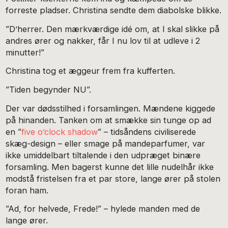
forreste pladser. Christina sendte dem diabolske blikke.
”D’herrer. Den mærkværdige idé om, at I skal slikke på
andres ører og nakker, får I nu lov til at udleve i 2
minutter!”
Christina tog et æggeur frem fra kufferten.
”Tiden begynder NU”.
Der var dødsstilhed i forsamlingen. Mændene kiggede
på hinanden. Tanken om at smække sin tunge op ad
en ”
five o’clock shadow
” – tidsåndens civiliserede
skæg-design – eller smage på mandeparfumer, var
ikke umiddelbart tiltalende i den udpræget binære
forsamling. Men bagerst kunne det lille nudelhår ikke
modstå fristelsen fra et par store, lange ører på stolen
foran ham.
”Ad, for helvede, Frede!” – hylede manden med de
lange ører.