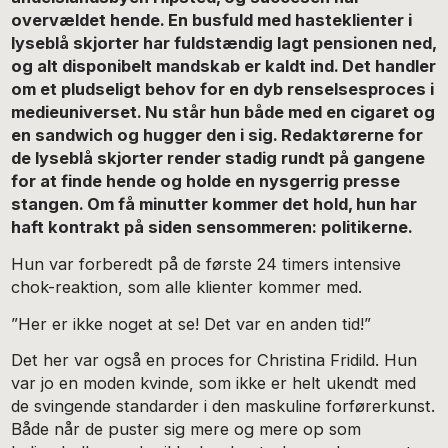
overvældet hende. En busfuld med hasteklienter i
lyseblå skjorter har fuldstændig lagt pensionen ned,
og alt disponibelt mandskab er kaldt ind. Det handler
om et pludseligt behov for en dyb renselsesproces i
medieuniverset. Nu står hun både med en cigaret og
en sandwich og hugger den i sig. Redaktørerne for
de lyseblå skjorter render stadig rundt på gangene
for at finde hende og holde en nysgerrig presse
stangen. Om få minutter kommer det hold, hun har
haft kontrakt på siden sensommeren: politikerne.
Hun var forberedt på de første 24 timers intensive
chok-reaktion, som alle klienter kommer med.
”Her er ikke noget at se! Det var en anden tid!”
Det her var også en proces for Christina Fridild. Hun
var jo en moden kvinde, som ikke er helt ukendt med
de svingende standarder i den maskuline forførerkunst.
Både når de puster sig mere og mere op som