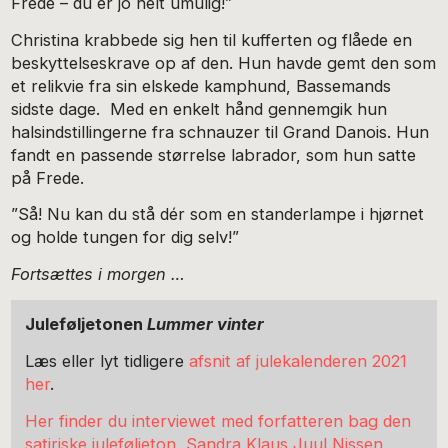
Frede – du er jo helt umulig!”
Christina krabbede sig hen til kufferten og flåede en
beskyttelseskrave op af den. Hun havde gemt den som
et relikvie fra sin elskede kamphund, Bassemands
sidste dage. Med en enkelt hånd gennemgik hun
halsindstillingerne fra schnauzer til Grand Danois. Hun
fandt en passende størrelse labrador, som hun satte
på Frede.
”Så! Nu kan du stå dér som en standerlampe i hjørnet
og holde tungen for dig selv!”
Fortsættes i morgen …
Juleføljetonen
Lummer vinter
Læs eller lyt tidligere
afsnit af julekalenderen 2021
her
.
Her finder du interviewet med forfatteren bag den
satiriske juleføljeton, Sandra Klaus Juul Nissen.