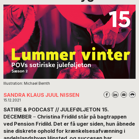
Illustration: Michael Bernth
SANDRA KLAUS JUUL NISSEN
15.12.2021
SATIRE & PODCAST // JULEFØLJETON 15.
DECEMBER
–
Christina Fridild står på bagtrappen
ved Pension Fridild. Det er få uger siden, hun åbnede
sine diskrete ophold for krænkelsesafvænning i
andelslandsbyen Hipsted, og succesen har