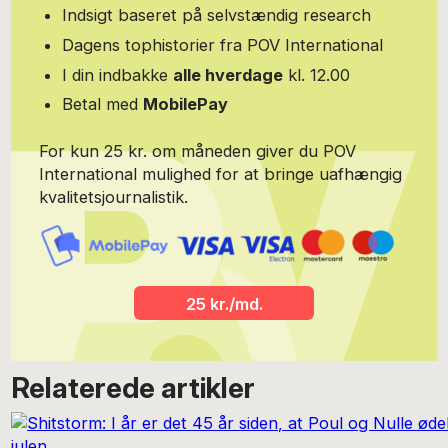
corona-krisens begyndelse besluttede hun at prøve kræfter i en
Indsigt baseret på selvstændig research
ny genre; den satiriske juleføljeton. Det resulterede i ”Isvinteren –
affæren i Hipsted og Folkerup” (2020). Nu er hun aktuel med
Dagens tophistorier fra POV International
endnu en satirisk juleføljeton, "Lummer vinter" (2021). Følg Sandra
I din indbakke
alle hverdage
kl. 12.00
Klaus på Instagram: sandra_klaus_word
Betal med
MobilePay
For kun 25 kr. om måneden giver du POV
International mulighed for at bringe uafhængig
kvalitetsjournalistik.
25 kr./md.
Relaterede artikler