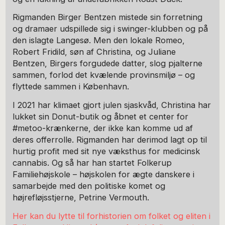
Rigmanden Birger Bentzen mistede sin forretning
og dramaer udspillede sig i swinger-klubben og på
den islagte Langesø. Men den lokale Romeo,
Robert Fridild, søn af Christina, og Juliane
Bentzen, Birgers forgudede datter, slog pjalterne
sammen, forlod det kvælende provinsmiljø – og
flyttede sammen i København.
I 2021 har klimaet gjort julen sjaskvåd, Christina har
lukket sin Donut-butik og åbnet et center for
#metoo-krænkerne, der ikke kan komme ud af
deres offerrolle. Rigmanden har derimod lagt op til
hurtig profit med sit nye væksthus for medicinsk
cannabis. Og så har han startet Folkerup
Familiehøjskole – højskolen for ægte danskere i
samarbejde med den politiske komet og
højrefløjsstjerne, Petrine Vermouth.
Her kan du lytte til forhistorien om folket og eliten i