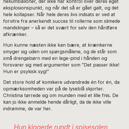
heliumballoner, der ikke har kontrol over deres eget
eksplosionspunkt, og når det så er gået galt, og det
hele kollapser. Når hele deres livs indsats er ved at
forvitre fra anerkendt succes til rollerne som slimede
mandslinger – så er det svært for selv den hårdføre
afkrænker.
Hun kunne næsten ikke kan bære, at krænkerne
smyger sig uden om spørgsmålene, og de står som
små drengebørn med en lege-pind i hånden og
forsvarer sig med argumenter som ”Det passer ikke!
Hun er psykisk syg!”
Det store hold af komikere udvandrede én for én, da
opmærksomheden var på de lyseblå skjorter.
Christina tørrede sig om munden med et lille fnis. De
kan jo ikke anmelde hende dårligt, da de ikke ville
indrømme, de var her.
Hun kiggede rundt i spisesalen,