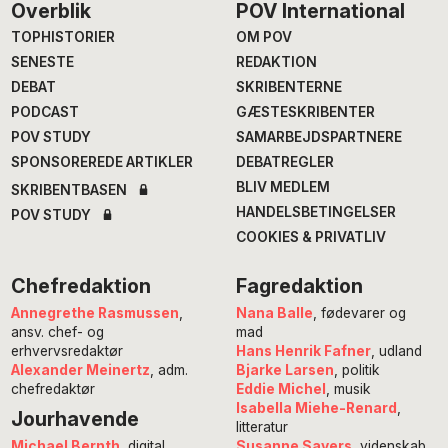
Footer
Overblik
POV International
TOPHISTORIER
OM POV
SENESTE
REDAKTION
DEBAT
SKRIBENTERNE
PODCAST
GÆSTESKRIBENTER
POV STUDY
SAMARBEJDSPARTNERE
SPONSOREREDE ARTIKLER
DEBATREGLER
BLIV MEDLEM
SKRIBENTBASEN
HANDELSBETINGELSER
POV STUDY
COOKIES & PRIVATLIV
Chefredaktion
Fagredaktion
Annegrethe Rasmussen
,
Nana Balle
, fødevarer og
ansv. chef- og
mad
erhvervsredaktør
Hans Henrik Fafner
, udland
Alexander Meinertz
, adm.
Bjarke Larsen
, politik
chefredaktør
Eddie Michel
, musik
Isabella Miehe-Renard
,
Jourhavende
litteratur
Susanne Sayers
, videnskab
Michael Bernth
, digital