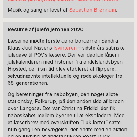
Musik og sang er lavet af
Sebastian Brønnum
.
Resume af juleføljetonen 2020
Læserne mødte første gang borgerne i Sandra
Klaus Juul Nissens
Isvinteren
– sidste års satiriske
julegave til POV’s læsere. Der var daglige låger i
julekalenderen med historier fra andelslandsbyen
Hipsted, der i sin tid blev etableret af flippere,
selvudnævnte intellektuelle og røde økologer fra
68-generationen.
Og beretninger fra nabobyen, den noget slidte
stationsby, Folkerup, på den anden side af broen
over Langesø. Det var Christina Fridild, der fik
naboskabet mellem byerne til at eksplodere. Med
et læserbrev med overskriften “Luk lortet” satte
hun gang i en bevægelse, der endte med en aktion
og en lukning af andefabrikken Roast Duck.