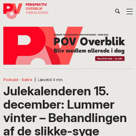
Gå
Skip
Gå
Head
direkte
til
direkte
til
indhold
til
Højr
primær
footer
Søg
på
navigation
POV
International
Podcast
·
Satire
|
Læsetid
4
min.
Julekalenderen 15.
december: Lummer
vinter – Behandlingen
af de slikke-syge