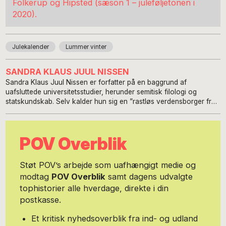
Folkerup og Hipsted (sæson 1 – juleføljetonen i
2020).
Julekalender
Lummer vinter
SANDRA KLAUS JUUL NISSEN
Sandra Klaus Juul Nissen er forfatter på en baggrund af
uafsluttede universitetsstudier, herunder semitisk filologi og
statskundskab. Selv kalder hun sig en ”rastløs verdensborger fra
landet” – med henvisning til opvæksten som datter af en
stationsforstander ved Hads Ning Herreds Jernbane. Det var
hendes lyst til at skrive, der vandt over den akademiske karriere.
POV Overblik
Sandra Klaus har efter eget udsagn for længe erkendt, at hun
endnu ikke er slået igennem hos læserne med en kraft, der gør, at
hun kan leve af sit forfatterskab. Derfor har hun indimellem måtte
Støt POV’s arbejde som uafhængigt medie og
ernære sig som forfatter af romaner til danske og svenske
modtag
POV Overblik
samt dagens udvalgte
ugeblade. To bogudgivelser er det dog blevet til ”Under
tophistorier alle hverdage, direkte i din
maskerne” – en roman om en dansk teologiprofessors forelskelse
i sin indiske yogalærer – samt – ”20 digte om livet”. Sandra Klaus
postkasse.
Juul Nissen har i de senere år tjent til dagen og vejen ved at
skrive begavet triviallitteratur til magasiner og pocketbooks. Ved
Et kritisk nyhedsoverblik fra ind- og udland