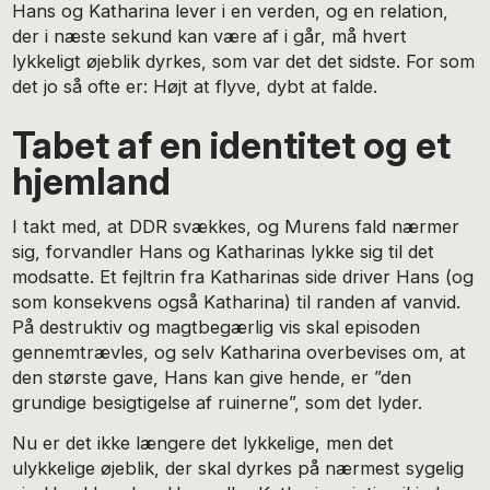
Hans og Katharina lever i en verden, og en relation,
der i næste sekund kan være af i går, må hvert
lykkeligt øjeblik dyrkes, som var det det sidste. For som
det jo så ofte er: Højt at flyve, dybt at falde.
Tabet af en identitet og et
hjemland
I takt med, at DDR svækkes, og Murens fald nærmer
sig, forvandler Hans og Katharinas lykke sig til det
modsatte. Et fejltrin fra Katharinas side driver Hans (og
som konsekvens også Katharina) til randen af vanvid.
På destruktiv og magtbegærlig vis skal episoden
gennemtrævles, og selv Katharina overbevises om, at
den største gave, Hans kan give hende, er ”den
grundige besigtigelse af ruinerne”, som det lyder.
Nu er det ikke længere det lykkelige, men det
ulykkelige øjeblik, der skal dyrkes på nærmest sygelig