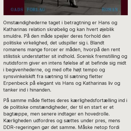
Omstændighederne taget i betragtning er Hans og
Katharinas relation skrøbelig og kan hvert øjeblik
smuldre. På den måde spejler deres forhold den
politiske virkelighed, det udspiller sig i. Blandt
romanens mange forcer er måden, hvorpå den rent
stilistisk understøtter sit indhold. Scenisk fremstilling og
nutidsform giver en intens følelse af at befinde sig midt
i begivenhederne, og med ofte højt tempo og
synsvinkelskift fra sætning til sætning fletter
Erpenbeck på elegant vis Hans og Katharinas liv og
tanker ind i hinanden.
På samme måde flettes deres kærlighedsfortælling ind i
de politiske omstændigheder, der til en start er et
bagtæppe, men senere indtager en hovedrolle.
Kærligheden udfordres og sættes under pres, mens
DDR-regeringen gør det samme. Måske netop fordi