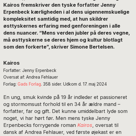
Kairos fremskriver den tyske forfatter Jenny
Erpenbeck kærligheden i al dens uigennemskuelige
kompleksitet
samtidig med, at hun skildrer
østtyskernes erfaring med genforeningen i alle
dens nuancer. “Mens verden jubler på deres vegne,
må østtyskerne se deres hjem og kultur blotlagt
som den forkerte”, skriver Simone Bertelsen.
Kairos
Forfatter: Jenny Erpenbeck
Oversat af: Andrea Fehlauer
Forlag:
Gads Forlag
. 358 sider. Udkom d. 17. maj 2024
En ung, smuk kvinde på 19 år indleder et passioneret
og stormomsust forhold til en 34 år ældre mand –
forfatter, far og gift. Det kunne umiddelbart lyde som
noget, vi har hørt før. Men mens tyske Jenny
Erpenbecks forrygende roman
Kairos
, oversat til
dansk af Andrea Fehlauer, ved første øjekast er en