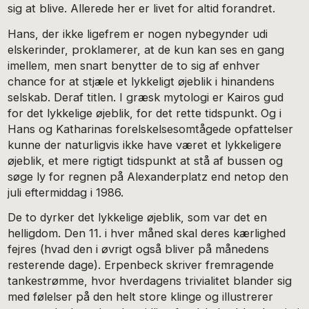
sig at blive. Allerede her er livet for altid forandret.
Hans, der ikke ligefrem er nogen nybegynder udi
elskerinder, proklamerer, at de kun kan ses en gang
imellem, men snart benytter de to sig af enhver
chance for at stjæle et lykkeligt øjeblik i hinandens
selskab. Deraf titlen. I græsk mytologi er Kairos gud
for det lykkelige øjeblik, for det rette tidspunkt. Og i
Hans og Katharinas forelskelsesomtågede opfattelser
kunne der naturligvis ikke have været et lykkeligere
øjeblik, et mere rigtigt tidspunkt at stå af bussen og
søge ly for regnen på Alexanderplatz end netop den
juli eftermiddag i 1986.
De to dyrker det lykkelige øjeblik, som var det en
helligdom. Den 11. i hver måned skal deres kærlighed
fejres (hvad den i øvrigt også bliver på månedens
resterende dage). Erpenbeck skriver fremragende
tankestrømme, hvor hverdagens trivialitet blander sig
med følelser på den helt store klinge og illustrerer