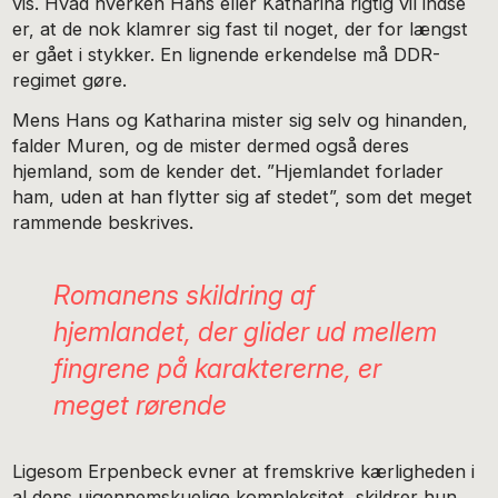
vis. Hvad hverken Hans eller Katharina rigtig vil indse
er, at de nok klamrer sig fast til noget, der for længst
er gået i stykker. En lignende erkendelse må DDR-
regimet gøre.
Mens Hans og Katharina mister sig selv og hinanden,
falder Muren, og de mister dermed også deres
hjemland, som de kender det. ”Hjemlandet forlader
ham, uden at han flytter sig af stedet”, som det meget
rammende beskrives.
Romanens skildring af
hjemlandet, der glider ud mellem
fingrene på karaktererne, er
meget rørende
Ligesom Erpenbeck evner at fremskrive kærligheden i
al dens uigennemskuelige kompleksitet, skildrer hun