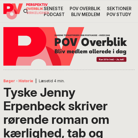
Gå
Skip
Gå
SENESTE
POV OVERBLIK
SEKTIONER
Header
direkte
til
direkte
PODCAST
BLIV MEDLEM
POV STUDY
til
indhold
til
Højre
primær
footer
Søg
på
navigation
POV
International
Bøger
·
Historie
|
Læsetid
4
min.
Tyske Jenny
Erpenbeck skriver
rørende roman om
kærlighed, tab og