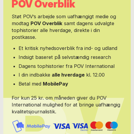
POV Overblik
Støt POV’s arbejde som uafhængigt medie og
modtag
POV Overblik
samt dagens udvalgte
tophistorier alle hverdage, direkte i din
postkasse.
Et kritisk nyhedsoverblik fra ind- og udland
Indsigt baseret på selvstændig research
Dagens tophistorier fra POV International
I din indbakke
alle hverdage
kl. 12.00
Betal med
MobilePay
For kun 25 kr. om måneden giver du POV
International mulighed for at bringe uafhængig
kvalitetsjournalistik.