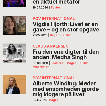
en aktuel metafor
19.04.2026
|
Teater
POV INTERNATIONAL
Vigdis Hjorth: Livet er en
gave – og en stor opgave
21.05.2023
|
Bøger
·
Kultur
CLAUS ANKERSEN
Fra den ene digter til den
anden: Medha Singh
03.08.2018
|
Featured
·
Bøger
·
Kultur
·
Minoriteter
POV INTERNATIONAL
Alberte Winding: Mødet
med ensomheden gjorde
mig klogere på livet
02.11.2025
|
Bøger