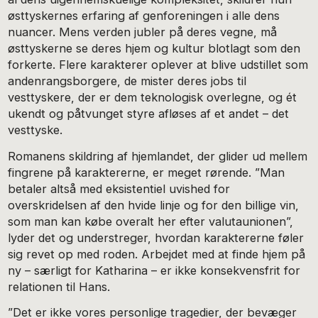
østtyskernes erfaring af genforeningen i alle dens
nuancer. Mens verden jubler på deres vegne, må
østtyskerne se deres hjem og kultur blotlagt som den
forkerte. Flere karakterer oplever at blive udstillet som
andenrangsborgere, de mister deres jobs til
vesttyskere, der er dem teknologisk overlegne, og ét
ukendt og påtvunget styre afløses af et andet – det
vesttyske.
Romanens skildring af hjemlandet, der glider ud mellem
fingrene på karaktererne, er meget rørende. ”Man
betaler altså med eksistentiel uvished for
overskridelsen af den hvide linje og for den billige vin,
som man kan købe overalt her efter valutaunionen”,
lyder det og understreger, hvordan karaktererne føler
sig revet op med roden. Arbejdet med at finde hjem på
ny – særligt for Katharina – er ikke konsekvensfrit for
relationen til Hans.
”Det er ikke vores personlige tragedier, der bevæger