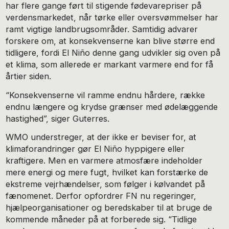
har flere gange ført til stigende fødevarepriser på
verdensmarkedet, når tørke eller oversvømmelser har
ramt vigtige landbrugsområder. Samtidig advarer
forskere om, at konsekvenserne kan blive større end
tidligere, fordi El Niño denne gang udvikler sig oven på
et klima, som allerede er markant varmere end for få
årtier siden.
“Konsekvenserne vil ramme endnu hårdere, række
endnu længere og krydse grænser med ødelæggende
hastighed”, siger Guterres.
WMO understreger, at der ikke er beviser for, at
klimaforandringer gør El Niño hyppigere eller
kraftigere. Men en varmere atmosfære indeholder
mere energi og mere fugt, hvilket kan forstærke de
ekstreme vejrhændelser, som følger i kølvandet på
fænomenet. Derfor opfordrer FN nu regeringer,
hjælpeorganisationer og beredskaber til at bruge de
kommende måneder på at forberede sig. “Tidlige