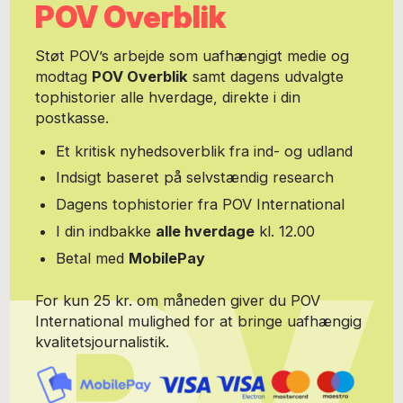
POV Overblik
Støt POV’s arbejde som uafhængigt medie og
modtag
POV Overblik
samt dagens udvalgte
tophistorier alle hverdage, direkte i din
postkasse.
Et kritisk nyhedsoverblik fra ind- og udland
Indsigt baseret på selvstændig research
Dagens tophistorier fra POV International
I din indbakke
alle hverdage
kl. 12.00
Betal med
MobilePay
For kun 25 kr. om måneden giver du POV
International mulighed for at bringe uafhængig
kvalitetsjournalistik.