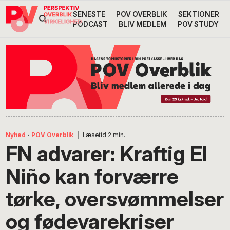
Gå
Skip
Gå
SENESTE
POV OVERBLIK
SEKTIONER
Header
direkte
til
direkte
PODCAST
BLIV MEDLEM
POV STUDY
til
indhold
til
Højre
primær
footer
Søg
på
navigation
POV
International
Nyhed
·
POV Overblik
|
Læsetid
2
min.
FN advarer: Kraftig El
Niño kan forværre
tørke, oversvømmelser
og fødevarekriser