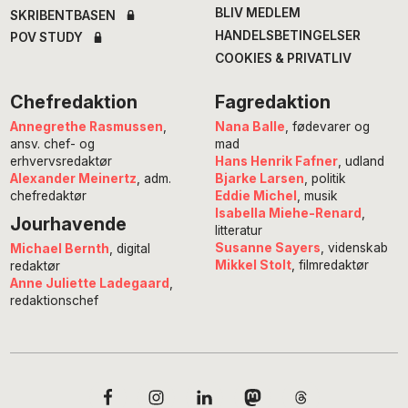
BLIV MEDLEM
SKRIBENTBASEN
HANDELSBETINGELSER
POV STUDY
COOKIES & PRIVATLIV
Chefredaktion
Fagredaktion
Annegrethe Rasmussen
,
Nana Balle
, fødevarer og
ansv. chef- og
mad
erhvervsredaktør
Hans Henrik Fafner
, udland
Alexander Meinertz
, adm.
Bjarke Larsen
, politik
chefredaktør
Eddie Michel
, musik
Isabella Miehe-Renard
,
Jourhavende
litteratur
Susanne Sayers
, videnskab
Michael Bernth
, digital
Mikkel Stolt
, filmredaktør
redaktør
Anne Juliette Ladegaard
,
redaktionschef