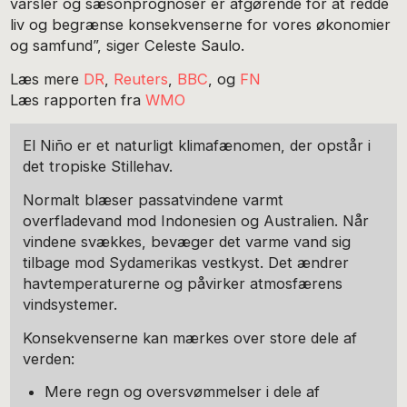
varsler og sæsonprognoser er afgørende for at redde
liv og begrænse konsekvenserne for vores økonomier
og samfund”, siger Celeste Saulo.
Læs mere
DR
,
Reuters
,
BBC
, og
FN
Læs rapporten fra
WMO
El Niño er et naturligt klimafænomen, der opstår i
det tropiske Stillehav.
Normalt blæser passatvindene varmt
overfladevand mod Indonesien og Australien. Når
vindene svækkes, bevæger det varme vand sig
tilbage mod Sydamerikas vestkyst. Det ændrer
havtemperaturerne og påvirker atmosfærens
vindsystemer.
Konsekvenserne kan mærkes over store dele af
verden:
Mere regn og oversvømmelser i dele af