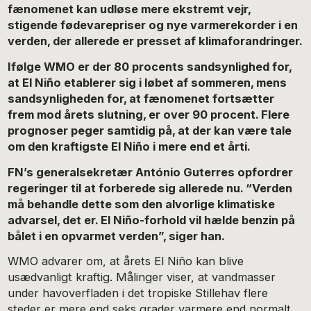
fænomenet kan udløse mere ekstremt vejr,
stigende fødevarepriser og nye varmerekorder i en
verden, der allerede er presset af klimaforandringer.
Ifølge WMO er der 80 procents sandsynlighed for,
at El Niño etablerer sig i løbet af sommeren, mens
sandsynligheden for, at fænomenet fortsætter
frem mod årets slutning, er over 90 procent. Flere
prognoser peger samtidig på, at der kan være tale
om den kraftigste El Niño i mere end et årti.
FN’s generalsekretær António Guterres opfordrer
regeringer til at forberede sig allerede nu. “Verden
må behandle dette som den alvorlige klimatiske
advarsel, det er. El Niño-forhold vil hælde benzin på
bålet i en opvarmet verden”, siger han.
WMO advarer om, at årets El Niño kan blive
usædvanligt kraftig. Målinger viser, at vandmasser
under havoverfladen i det tropiske Stillehav flere
steder er mere end seks grader varmere end normalt.