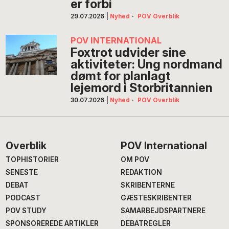
er forbi
29.07.2026
|
Nyhed
·
POV Overblik
POV INTERNATIONAL
Foxtrot udvider sine
aktiviteter: Ung nordmand
dømt for planlagt
lejemord i Storbritannien
30.07.2026
|
Nyhed
·
POV Overblik
Footer
Overblik
POV International
TOPHISTORIER
OM POV
SENESTE
REDAKTION
DEBAT
SKRIBENTERNE
PODCAST
GÆSTESKRIBENTER
POV STUDY
SAMARBEJDSPARTNERE
SPONSOREREDE ARTIKLER
DEBATREGLER