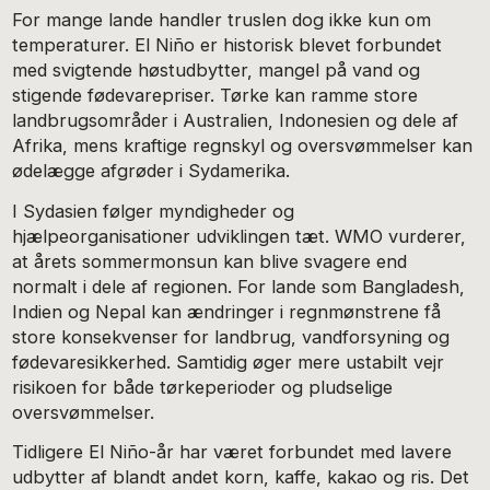
For mange lande handler truslen dog ikke kun om
temperaturer. El Niño er historisk blevet forbundet
med svigtende høstudbytter, mangel på vand og
stigende fødevarepriser. Tørke kan ramme store
landbrugsområder i Australien, Indonesien og dele af
Afrika, mens kraftige regnskyl og oversvømmelser kan
ødelægge afgrøder i Sydamerika.
I Sydasien følger myndigheder og
hjælpeorganisationer udviklingen tæt. WMO vurderer,
at årets sommermonsun kan blive svagere end
normalt i dele af regionen. For lande som Bangladesh,
Indien og Nepal kan ændringer i regnmønstrene få
store konsekvenser for landbrug, vandforsyning og
fødevaresikkerhed. Samtidig øger mere ustabilt vejr
risikoen for både tørkeperioder og pludselige
oversvømmelser.
Tidligere El Niño-år har været forbundet med lavere
udbytter af blandt andet korn, kaffe, kakao og ris. Det