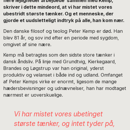
flere lejligheder arbejdede sammen med Kemp,
skriver i dette mindeord, at vi har mistet vores
ubestridt største tænker. Og et menneske, der
gjorde et uudsletteligt indtryk på alle, han kom nær.
Den danske filosof og teolog Peter Kemp er død. Han
blev 81 år, og sov ind efter en periode med sygdom,
omgivet af sine nære.
Kemp må betragtes som den sidste store tænker i
dansk åndsliv. På linje med Grundtvig, Kierkegaard,
Brandes og Løgstrup var han original, yderst
produktiv og velanset i både ind og udland. Omfanget
af Peter Kemps virke er enormt, ligesom de mange
hædersbevisninger og udnævnelser, han har modtaget
nærmest er uoverskuelige.
Vi har mistet vores ubetinget
største tænker, og intet tyder på,