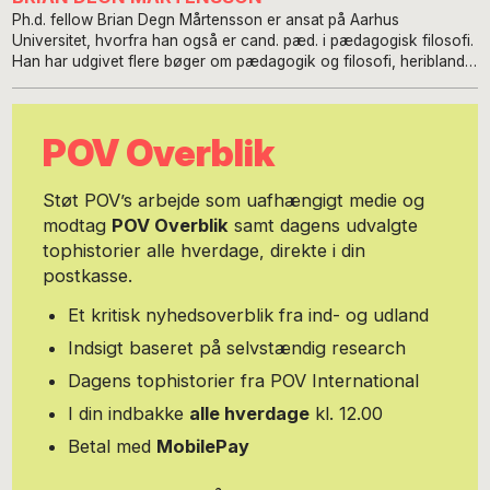
Ph.d. fellow Brian Degn Mårtensson er ansat på Aarhus
Universitet, hvorfra han også er cand. pæd. i pædagogisk filosofi.
Han har udgivet flere bøger om pædagogik og filosofi, heriblandt
titlerne 'Tilblivelse og tilsynekomst, 'Videnskab og pædagogik'
(sammen med Leif Puggaard) og 'Konkurrencestatens pædagogik
- en kritik og et alternativ'. Han er desuden med i redaktionen for
POV Overblik
tidsskriftet 'Specialpædagogik' og har udgivet en lang række
artikler om pædagogik, undervisning og filosofi. Brian Degn
Mårtensson er en hyppig anvendt foredragsholder i både ind- og
Støt POV’s arbejde som uafhængigt medie og
udland. Tryk på linket 'Website' for yderligere information og
modtag
POV Overblik
samt dagens udvalgte
kontakt.
tophistorier alle hverdage, direkte i din
postkasse.
Et kritisk nyhedsoverblik fra ind- og udland
Indsigt baseret på selvstændig research
Dagens tophistorier fra POV International
I din indbakke
alle hverdage
kl. 12.00
Betal med
MobilePay