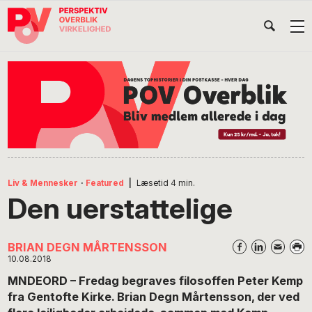
Gå
Skip
Gå
Head
direkte
til
direkte
til
indhold
til
Højr
primær
footer
Søg
på
navigation
POV
International
Liv & Mennesker
·
Featured
|
Læsetid
4
min.
Den uerstattelige
BRIAN DEGN MÅRTENSSON
10.08.2018
MNDEORD – Fredag begraves filosoffen Peter Kemp
fra Gentofte Kirke. Brian Degn Mårtensson, der ved