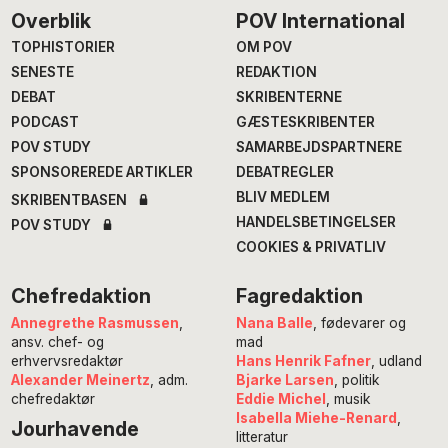
Footer
Overblik
POV International
TOPHISTORIER
OM POV
SENESTE
REDAKTION
DEBAT
SKRIBENTERNE
PODCAST
GÆSTESKRIBENTER
POV STUDY
SAMARBEJDSPARTNERE
SPONSOREREDE ARTIKLER
DEBATREGLER
BLIV MEDLEM
SKRIBENTBASEN
HANDELSBETINGELSER
POV STUDY
COOKIES & PRIVATLIV
Chefredaktion
Fagredaktion
Annegrethe Rasmussen
,
Nana Balle
, fødevarer og
ansv. chef- og
mad
erhvervsredaktør
Hans Henrik Fafner
, udland
Alexander Meinertz
, adm.
Bjarke Larsen
, politik
chefredaktør
Eddie Michel
, musik
Isabella Miehe-Renard
,
Jourhavende
litteratur