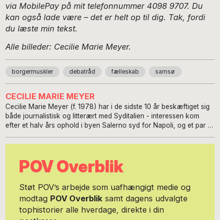
via MobilePay på mit telefonnummer 4098 9707. Du
kan også lade være – det er helt op til dig. Tak, fordi
du læste min tekst.
Alle billeder: Cecilie Marie Meyer.
borgermuskler
debatråd
fælleskab
samsø
CECILIE MARIE MEYER
Cecilie Marie Meyer (f. 1978) har i de sidste 10 år beskæftiget sig
både journalistisk og litterært med Syditalien - interessen kom
efter et halv års ophold i byen Salerno syd for Napoli, og et par år
på byens universitet fulgte. Hun er uddannet cand mag. i italiensk
og er selvlært skribent, der især interesserer sig for at formidle
den syditalienske kulturs mange facetter. Det har hun især gjort i
POV Overblik
bøgerne Turen Går Til Sardinien, Turen Går Til Sicilien og senest i
Turen Går Til Napoli og Syditalien, hvor hun især har lagt vægt på
mødet mellem den rejsende, de lokale og landskabet. Derudover
Støt POV’s arbejde som uafhængigt medie og
skriver hun løbende om italiensk gastronomi til Gastro og om
modtag
POV Overblik
samt dagens udvalgte
landets mange rejsedestinationer for Politiken og Berlingske -
tophistorier alle hverdage, direkte i din
både de oplagte og mere hemmelige. Men hvad der ligger hendes
hjerte nærmest er de anderledes historier fra det syditalienske