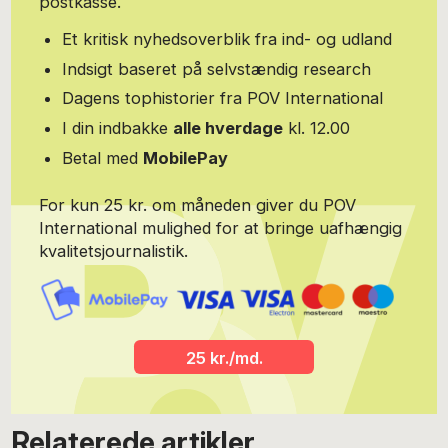
postkasse.
univers, der omhandler mennesket i landskabet, og omvendt.
Hvilke aftryk er det vi sætter på vores vej og i hinanden, og
Et kritisk nyhedsoverblik fra ind- og udland
hvorfor er der særlige steder på jorden, hvor vores forhold til den
Indsigt baseret på selvstændig research
bliver særligt tydelige? Cecilie skriver i et billedrigt sprog, elsker
emner om det groteske og urovækkende, og har en særlig evne
Dagens tophistorier fra POV International
til at fange essencen i en historie - at finde det mange gange
I din indbakke
alle hverdage
kl. 12.00
ellers så undseelige element, der ved sin eksponering krystalklart
spejler det store, brølende billede. Cecilie bor København og
Betal med
MobilePay
nyder at skrive om sin hjemby - foruden Samsø og Berlin, der
som få europæiske storbyer matcher Italiens mange lag af levet
For kun 25 kr. om måneden giver du POV
tid. Du kan læse mere på hendes hjemmeside:
http://ceciliemariemeyer.dk
International mulighed for at bringe uafhængig
kvalitetsjournalistik.
25 kr./md.
Relaterede artikler