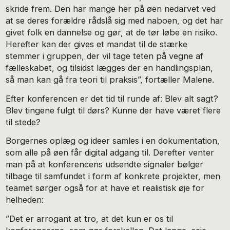
skride frem. Den har mange her på øen nedarvet ved
at se deres forældre rådslå sig med naboen, og det har
givet folk en dannelse og gør, at de tør løbe en risiko.
Herefter kan der gives et mandat til de stærke
stemmer i gruppen, der vil tage teten på vegne af
fælleskabet, og tilsidst lægges der en handlingsplan,
så man kan gå fra teori til praksis”, fortæller Malene.
Efter konferencen er det tid til runde af: Blev alt sagt?
Blev tingene fulgt til dørs? Kunne der have været flere
til stede?
Borgernes oplæg og ideer samles i en dokumentation,
som alle på øen får digital adgang til. Derefter venter
man på at konferencens udsendte signaler bølger
tilbage til samfundet i form af konkrete projekter, men
teamet sørger også for at have et realistisk øje for
helheden:
”Det er arrogant at tro, at det kun er os til