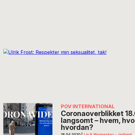
POV INTERNATIONAL
Coronaoverblikket 18
langsomt – hvem, hvor
hvordan?
18.04.2020
|
Liv & Mennesker
·
Indland