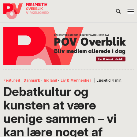
Gå
Skip
Gå
Head
direkte
til
direkte
til
indhold
til
Højr
primær
footer
Søg
på
navigation
POV
International
Featured
·
Danmark
·
Indland
·
Liv & Mennesker
|
Læsetid
4
min.
Debatkultur og
kunsten at være
uenige sammen – vi
kan lære noget af