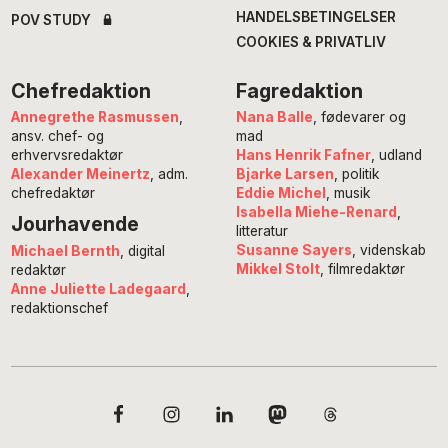
HANDELSBETINGELSER
POV STUDY
COOKIES & PRIVATLIV
Chefredaktion
Fagredaktion
Annegrethe Rasmussen
,
Nana Balle
, fødevarer og
ansv. chef- og
mad
erhvervsredaktør
Hans Henrik Fafner
, udland
Alexander Meinertz
, adm.
Bjarke Larsen
, politik
chefredaktør
Eddie Michel
, musik
Isabella Miehe-Renard
,
Jourhavende
litteratur
Susanne Sayers
, videnskab
Michael Bernth
, digital
Mikkel Stolt
, filmredaktør
redaktør
Anne Juliette Ladegaard
,
redaktionschef