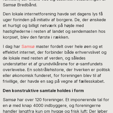
Samsø Bredbånd.
Den lokale internetforening havde set dagens lys få
uger forinden på initiativ af borgere. De, der ønskede
et hurtigt og billigt netværk på højde med
hastighederne i resten af landet og sendemasten hos
korpset, blev den første i rækken.
I dag har
Samsø
master fordelt over hele øen og et
effektivt internet, der forbinder både erhvervslivet og
de lokale med resten af verden, og således
understøtter et af grundvilkårene for ø-samfundets
overlevelse. En solstrålehistorie, der hverken er politisk
eller økonomisk funderet, for foreningen blev til af
frivillige, der havde en sag på vegne af fællesskabet.
Den konstruktive samtale holdes i form
Samsø har over 120 foreninger. Et imponerende tal for
en ø med knap 4000 indbyggere, og foreningerne
handler langtfra kun om hygge og frisk luft: Der løber