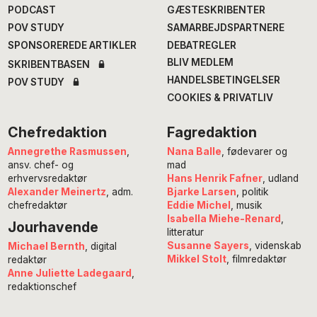
PODCAST
GÆSTESKRIBENTER
POV STUDY
SAMARBEJDSPARTNERE
SPONSOREREDE ARTIKLER
DEBATREGLER
BLIV MEDLEM
SKRIBENTBASEN
HANDELSBETINGELSER
POV STUDY
COOKIES & PRIVATLIV
Chefredaktion
Fagredaktion
Annegrethe Rasmussen
,
Nana Balle
, fødevarer og
ansv. chef- og
mad
erhvervsredaktør
Hans Henrik Fafner
, udland
Alexander Meinertz
, adm.
Bjarke Larsen
, politik
chefredaktør
Eddie Michel
, musik
Isabella Miehe-Renard
,
Jourhavende
litteratur
Susanne Sayers
, videnskab
Michael Bernth
, digital
Mikkel Stolt
, filmredaktør
redaktør
Anne Juliette Ladegaard
,
redaktionschef