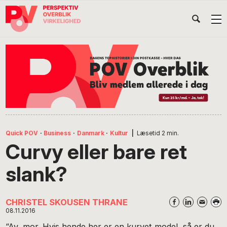
Gå
Skip
Gå
Head
direkte
til
direkte
til
indhold
til
Højr
primær
footer
Søg
på
navigation
POV
International
Quick POV
·
Business
·
Danmark
·
Kultur
|
Læsetid
2
min.
Curvy eller bare ret
slank?
CHRISTEL SKOUSEN THRANE
08.11.2016
“Av, mor. Hvis hende her er en kurvet model, så er du