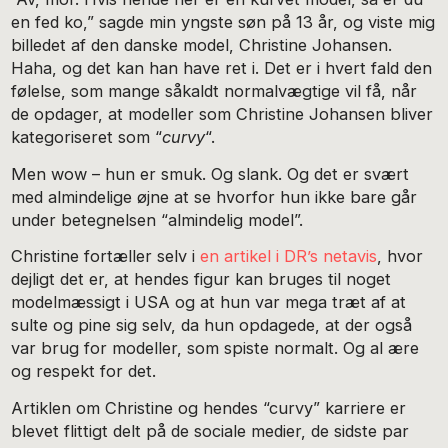
en fed ko,” sagde min yngste søn på 13 år, og viste mig
billedet af den danske model, Christine Johansen.
Haha, og det kan han have ret i. Det er i hvert fald den
følelse, som mange såkaldt normalvægtige vil få, når
de opdager, at modeller som Christine Johansen bliver
kategoriseret som “
curvy
“.
Men wow – hun er smuk. Og slank. Og det er svært
med almindelige øjne at se hvorfor hun ikke bare går
under betegnelsen “almindelig model”.
Christine fortæller selv i
en artikel i DR’s netavis
, hvor
dejligt det er, at hendes figur kan bruges til noget
modelmæssigt i USA og at hun var mega træt af at
sulte og pine sig selv, da hun opdagede, at der også
var brug for modeller, som spiste normalt. Og al ære
og respekt for det.
Artiklen om Christine og hendes “curvy” karriere er
blevet flittigt delt på de sociale medier, de sidste par