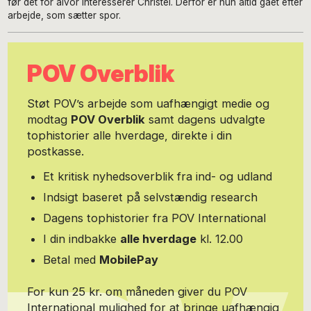
før det for alvor interesserer Christel. Derfor er hun altid gået efter
arbejde, som sætter spor.
POV Overblik
Støt POV’s arbejde som uafhængigt medie og
modtag
POV Overblik
samt dagens udvalgte
tophistorier alle hverdage, direkte i din
postkasse.
Et kritisk nyhedsoverblik fra ind- og udland
Indsigt baseret på selvstændig research
Dagens tophistorier fra POV International
I din indbakke
alle hverdage
kl. 12.00
Betal med
MobilePay
For kun 25 kr. om måneden giver du POV
International mulighed for at bringe uafhængig