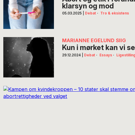
klarsyn og mod
05.03.2025
|
Debat
·
Tro & eksistens
MARIANNE EGELUND SIIG
Kun i mørket kan vi se
29.12.2024
|
Debat
·
Essays
·
Ligestillin