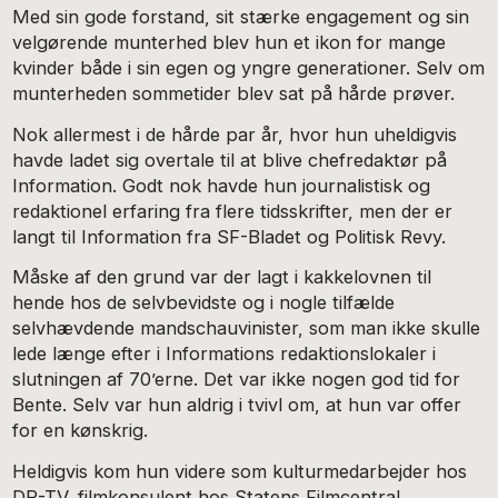
Med sin gode forstand, sit stærke engagement og sin
velgørende munterhed blev hun et ikon for mange
kvinder både i sin egen og yngre generationer. Selv om
munterheden sommetider blev sat på hårde prøver.
Nok allermest i de hårde par år, hvor hun uheldigvis
havde ladet sig overtale til at blive chefredaktør på
Information. Godt nok havde hun journalistisk og
redaktionel erfaring fra flere tidsskrifter, men der er
langt til Information fra SF-Bladet og Politisk Revy.
Måske af den grund var der lagt i kakkelovnen til
hende hos de selvbevidste og i nogle tilfælde
selvhævdende mandschauvinister, som man ikke skulle
lede længe efter i Informations redaktionslokaler i
slutningen af 70’erne. Det var ikke nogen god tid for
Bente. Selv var hun aldrig i tvivl om, at hun var offer
for en kønskrig.
Heldigvis kom hun videre som kulturmedarbejder hos
DR-TV, filmkonsulent hos Statens Filmcentral,