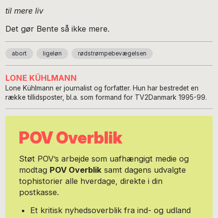
til mere liv
Det gør Bente så ikke mere.
abort
ligeløn
rødstrømpebevægelsen
LONE KÜHLMANN
Lone Kühlmann er journalist og forfatter. Hun har bestredet en
række tillidsposter, bl.a. som formand for TV2Danmark 1995-99.
POV Overblik
Støt POV’s arbejde som uafhængigt medie og
modtag
POV Overblik
samt dagens udvalgte
tophistorier alle hverdage, direkte i din
postkasse.
Et kritisk nyhedsoverblik fra ind- og udland