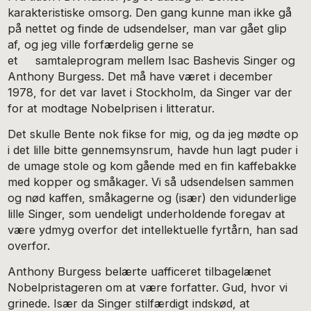
karakteristiske omsorg. Den gang kunne man ikke gå
på nettet og finde de udsendelser, man var gået glip
af, og jeg ville forfærdelig gerne se
et samtaleprogram mellem Isac Bashevis Singer og
Anthony Burgess. Det må have været i december
1978, for det var lavet i Stockholm, da Singer var der
for at modtage Nobelprisen i litteratur.
Det skulle Bente nok fikse for mig, og da jeg mødte op
i det lille bitte gennemsynsrum, havde hun lagt puder i
de umage stole og kom gående med en fin kaffebakke
med kopper og småkager. Vi så udsendelsen sammen
og nød kaffen, småkagerne og (især) den vidunderlige
lille Singer, som uendeligt underholdende foregav at
være ydmyg overfor det intellektuelle fyrtårn, han sad
overfor.
Anthony Burgess belærte uafficeret tilbagelænet
Nobelpristageren om at være forfatter. Gud, hvor vi
grinede. Især da Singer stilfærdigt indskød, at