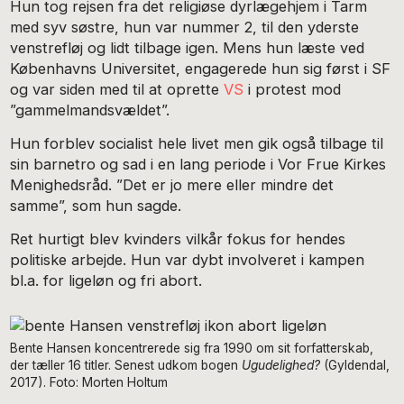
Hun tog rejsen fra det religiøse dyrlægehjem i Tarm
med syv søstre, hun var nummer 2, til den yderste
venstrefløj og lidt tilbage igen. Mens hun læste ved
Københavns Universitet, engagerede hun sig først i SF
og var siden med til at oprette
VS
i protest mod
”gammelmandsvældet”.
Hun forblev socialist hele livet men gik også tilbage til
sin barnetro og sad i en lang periode i Vor Frue Kirkes
Menighedsråd. ”Det er jo mere eller mindre det
samme”, som hun sagde.
Ret hurtigt blev kvinders vilkår fokus for hendes
politiske arbejde. Hun var dybt involveret i kampen
bl.a. for ligeløn og fri abort.
Bente Hansen koncentrerede sig fra 1990 om sit forfatterskab,
der tæller 16 titler. Senest udkom bogen
Ugudelighed?
(Gyldendal,
2017). Foto: Morten Holtum