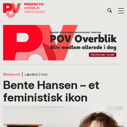
Gå
Skip
Gå
Head
direkte
til
direkte
til
indhold
til
Højr
primær
footer
Søg
på
navigation
POV
International
Mindeord
|
Læsetid
3
min.
Bente Hansen – et
feministisk ikon