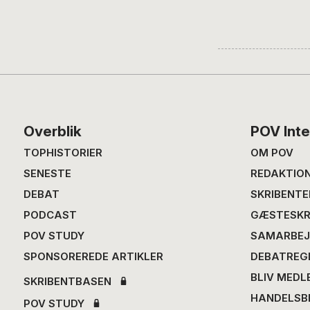
Footer
Overblik
POV Inte
TOPHISTORIER
OM POV
SENESTE
REDAKTIO
DEBAT
SKRIBENTE
PODCAST
GÆSTESKR
POV STUDY
SAMARBEJ
SPONSOREREDE ARTIKLER
DEBATREG
BLIV MEDL
SKRIBENTBASEN
HANDELSB
POV STUDY