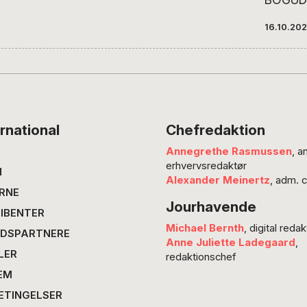
Antoni 
16.10.202
bag pl
farveri
ikonisk
og livg
kæmpe
bjørnes
rnational
Chefredaktion
1960’er
Annegrethe Rasmussen
, a
skabte 
erhvervsredaktør
succes 
N
Alexander Meinertz
, adm. 
eksport
RNE
Jourhavende
de ble
IBENTER
fortæll
Michael Bernth
, digital redak
DSPARTNERE
danske
Anne Juliette Ladegaard
,
LER
varme, 
redaktionschef
folkef
EM
gode s
ETINGELSER