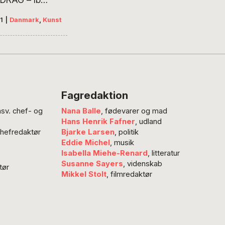
var designeren
1
|
Danmark
,
Kunst
akaterne med de
ge Tivolilamper,
e cirkusklovne
arder med
kindshuer. I
Fagredaktion
ne og 70’erne
nsv. chef- og
Nana Balle
, fødevarer og mad
plakaterne
Hans Henrik Fafner
, udland
for dansk
chefredaktør
Bjarke Larsen
, politik
 og turisme, og
Eddie Michel
, musik
v synonyme med
Isabella Miehe-Renard
, litteratur
ingen om
Susanne Sayers
, videnskab
tør
Mikkel Stolt
, filmredaktør
rne som det
lykkelige
ærd med den
mag. Forinden