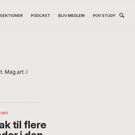
Hea
SEKTIONER
PODCAST
BLIV MEDLEM
POV STUDY
Høj
t. Mag.art. i
FORT
ak til flere
nder i den