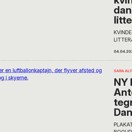
dan
lit
KVINDE
LITTER
– Vi gi
04.04.20
en ford
historie
glemmer
SARA AL
der gen
NY 
været m
Ant
skrev m
var mar
teg
de gav 
Da
for dem
PLAKAT
BOGUDD