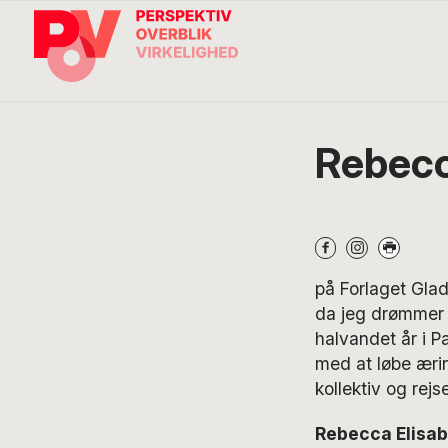
Gå
Skip
Gå
direkte
til
direkte
til
indhold
til
primær
footer
navigation
Søg
på
POV
Rebecc
International
på Forlaget Glad
da jeg drømmer o
halvandet år i P
med at løbe æri
kollektiv og rejs
Rebecca Elisabe