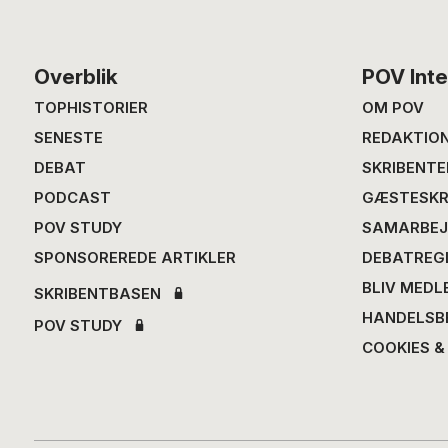
Footer
Overblik
POV Inte
TOPHISTORIER
OM POV
SENESTE
REDAKTIO
DEBAT
SKRIBENTE
PODCAST
GÆSTESKR
POV STUDY
SAMARBEJ
SPONSOREREDE ARTIKLER
DEBATREG
BLIV MEDL
SKRIBENTBASEN
HANDELSB
POV STUDY
COOKIES &