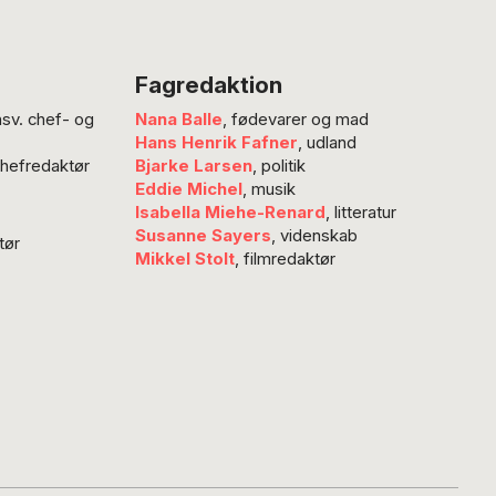
e kommer
e med tæpper og
ter politiet.’
Fagredaktion
a Aatoft
nsv. chef- og
Nana Balle
, fødevarer og mad
r, hvorfor
Hans Henrik Fafner
, udland
rmaka er noget,
chefredaktør
Bjarke Larsen
, politik
er for sin egen
Eddie Michel
, musik
or at blive rask.
Isabella Miehe-Renard
, litteratur
Susanne Sayers
, videnskab
tør
Mikkel Stolt
, filmredaktør