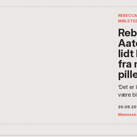
drikker
sorte t
af de d
REBECCA
MØLSTED
risikog
Reb
blive li
veludd
Aat
dagligt 
lidt
løbesko
fra
at han 
sammen
pill
kender
‘Det er
være bi
en kreat
20.09.20
pisse p
Mennesk
hende, 
ned ad
Jægersb