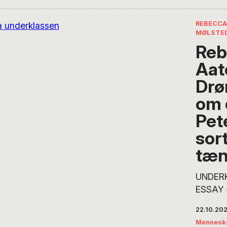
REBECCA
MØLSTED
Reb
Aat
Dr
om 
Pet
sor
tæn
UNDERK
ESSAY –
fejrede
22.10.20
onkel P
Mennesk