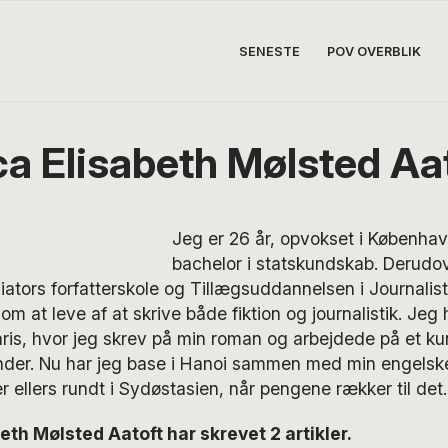
SENESTE
POV OVERBLIK
a Elisabeth Mølsted Aa
Jeg er 26 år, opvokset i Københa
bachelor i statskundskab. Derudov
iators forfatterskole og Tillægsuddannelsen i Journalist
m at leve af at skrive både fiktion og journalistik. Jeg 
aris, hvor jeg skrev på min roman og arbejdede på et k
nder. Nu har jeg base i Hanoi sammen med min engelske
er ellers rundt i Sydøstasien, når pengene rækker til det.
th Mølsted Aatoft har skrevet 2 artikler.