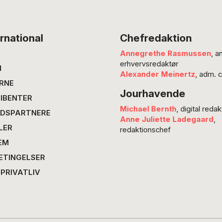
en dam
løbend
ringer ef
rnational
Chefredaktion
Rebecc
Annegrethe Rasmussen
, a
forklare
erhvervsredaktør
psykofa
N
Alexander Meinertz
, adm. 
man tag
RNE
Jourhavende
skyld, f
IBENTER
Og…
Michael Bernth
, digital redak
DSPARTNERE
Anne Juliette Ladegaard
,
LER
redaktionschef
EM
ETINGELSER
 PRIVATLIV