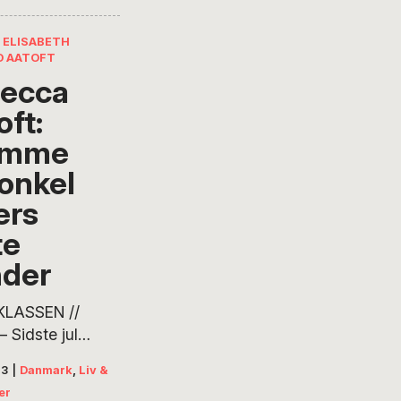
 ELISABETH
 AATOFT
ecca
oft:
ømme
onkel
ers
te
der
LASSEN //
 Sidste jul
 jeg med min
23
|
Danmark
,
Liv &
eter. Peter
er