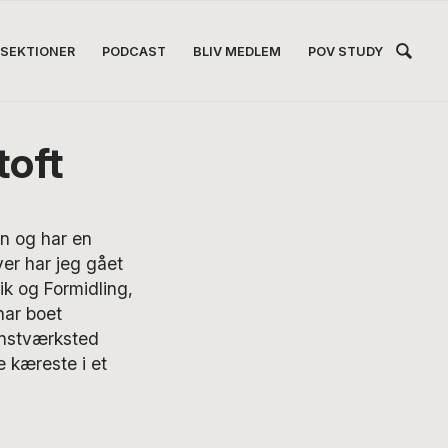
Hea
SEKTIONER
PODCAST
BLIV MEDLEM
POV STUDY
Høj
toft
vn og har en
er har jeg gået
ik og Formidling,
har boet
unstværksted
 kæreste i et