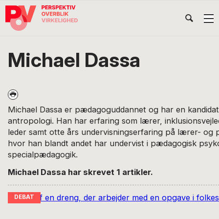
Gå
Skip
Gå
Head
direkte
til
direkte
til
indhold
til
Højr
primær
footer
Søg
på
navigation
Michael Dassa
POV
International
Michael Dassa er pædagoguddannet og har en kandidat
antropologi. Han har erfaring som lærer, inklusionsvej
leder samt otte års undervisningserfaring på lærer- o
hvor han blandt andet har undervist i pædagogisk psyk
specialpædagogik.
Michael Dassa har skrevet 1 artikler.