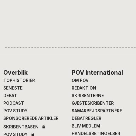
Footer
Overblik
POV International
TOPHISTORIER
OM POV
SENESTE
REDAKTION
DEBAT
SKRIBENTERNE
PODCAST
GÆSTESKRIBENTER
POV STUDY
SAMARBEJDSPARTNERE
SPONSOREREDE ARTIKLER
DEBATREGLER
BLIV MEDLEM
SKRIBENTBASEN
HANDELSBETINGELSER
POV STUDY