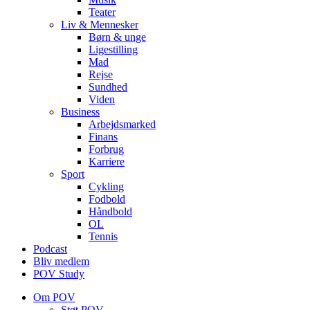
Teater
Liv & Mennesker
Børn & unge
Ligestilling
Mad
Rejse
Sundhed
Viden
Business
Arbejdsmarked
Finans
Forbrug
Karriere
Sport
Cykling
Fodbold
Håndbold
OL
Tennis
Podcast
Bliv medlem
POV Study
Om POV
Støt POV