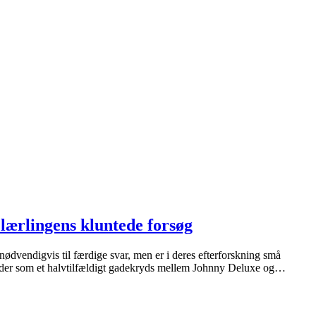
ærlingens kluntede forsøg
digvis til færdige svar, men er i deres efterforskning små
 lyder som et halvtilfældigt gadekryds mellem Johnny Deluxe og…