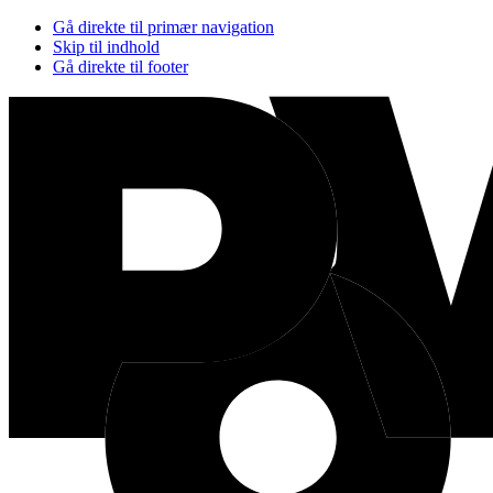
Gå direkte til primær navigation
Skip til indhold
Gå direkte til footer