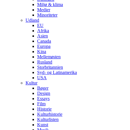
Miljø & klima
Medier
Minoriteter
Udland
EU
Afrika
Asien
Canada
Europa
Kina
Mellemøsten
Rusland
Storbritannien
Syd- og Latinamerika
USA
Kultur
Bøger
Design
Essays
Film
Historie
Kulturhistorie
Kulturlisten
Kunst
Musik