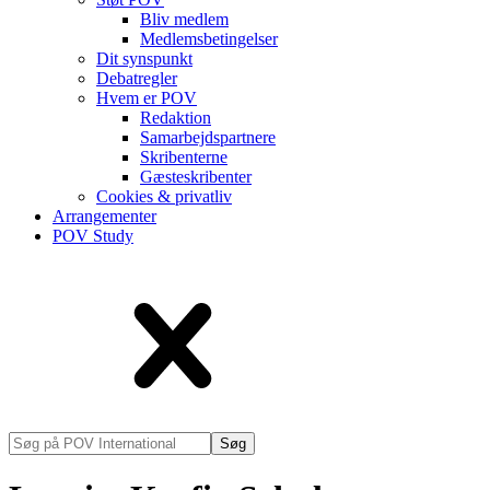
Bliv medlem
Medlems­betingelser
Dit synspunkt
Debatregler
Hvem er POV
Redaktion
Samarbejdspartnere
Skribenterne
Gæsteskribenter
Cookies & privatliv
Arrangementer
POV Study
Søg
på
POV