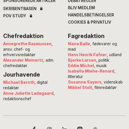
SPONSOREREDE ARTIKLER
DEBATREGLER
BLIV MEDLEM
SKRIBENTBASEN
HANDELSBETINGELSER
POV STUDY
COOKIES & PRIVATLIV
Chefredaktion
Fagredaktion
Annegrethe Rasmussen
,
Nana Balle
, fødevarer og
ansv. chef- og
mad
erhvervsredaktør
Hans Henrik Fafner
, udland
Alexander Meinertz
, adm.
Bjarke Larsen
, politik
chefredaktør
Eddie Michel
, musik
Isabella Miehe-Renard
,
Jourhavende
litteratur
Susanne Sayers
, videnskab
Michael Bernth
, digital
Mikkel Stolt
, filmredaktør
redaktør
Anne Juliette Ladegaard
,
redaktionschef