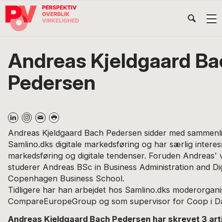
Gå
Skip
Gå
Head
direkte
til
direkte
til
indhold
til
Højr
primær
footer
Søg
på
navigation
Andreas Kjeldgaard Ba
POV
International
Pedersen
Andreas Kjeldgaard Bach Pedersen sidder med sammenli
Samlino.dks digitale markedsføring og har særlig interes
markedsføring og digitale tendenser. Foruden Andreas' v
studerer Andreas BSc in Business Administration and D
Copenhagen Business School.
Tidligere har han arbejdet hos Samlino.dks moderorgani
CompareEuropeGroup og som supervisor for Coop i D
Andreas Kjeldgaard Bach Pedersen har skrevet 3 arti