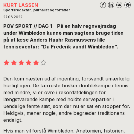
KURT LASSEN
Sportsredaktør, journalist og forfatter
27.06.2022
POV SPORT // DAG 1 – På en halv regnvejrsdag
under Wimbledon kunne man sagtens bruge tiden
på at læse Anders Haahr Rasmussens lille
tenniseventyr: “Da Frederik vandt Wimbledon”.
Vurdering:
Den kom næsten ud af ingenting, forsvandt umærkelig
5
hurtigt igen. De færreste husker doublekampe i tennis
ud
med mindre, vi er ovre i rekordafdelingen for
af
længstvarende kampe med holdte servepartier i
6
uendelige femte sæt, som der nu er sat en stopper for.
stjerner
Heldigvis, mener nogle, andre begræder traditionens
endeligt.
Hvis man vil forstå Wimbledon. Anatomien, historien,