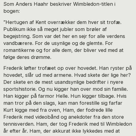
Som Anders Haahr beskriver Wimbledon-titlen i
bogen:
”Hertugen af Kent overrækker dem hver sit trofæ.
Publikum ikke så meget jubler som brøler af
begejstring. Som var det her en sejr for alle verdens
vandbærere. For de usynlige og de glemte. For
romantikerne og for alle dem, der bliver ved med at
følge deres drømme.
Frederik løfter trofæet op over hovedet. Han ryster på
hovedet, slår ud med armene. Hvad skete der lige her?
Der skete en de mest usandsynlige bedrifter i nyere
sportshistorie. Og nu kigger han over mod sin familie.
Han kigger på farmor Helle. Hun kigger tilbage. Hvis
man tror på den slags, kan man forestille sig farfar
Kurt kigge med fra oven, Ham, der fodrede lille
Frederik med videobånd og anekdoter fra den store
tennisverden. Ham, der tog Frederik med til Wimbledon
år efter år. Ham, der akkurat ikke lykkedes med at