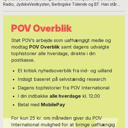
Radio, JydskeVestkysten, Berlingske Tidende og BT. Han står
bag en række biografier om bl.a. Nikolaj Jacobsen, Thomas
Gravesen, Nicklas Bendtner, Anders Dahl-Nielsen, Thomas Evers
Poulsen, Jes Høgh, Kenneth Plummer, Flemming Toft, Morten
POV Overblik
Olsen og Caroline Wozniacki.
Støt POV’s arbejde som uafhængigt medie og
modtag
POV Overblik
samt dagens udvalgte
tophistorier alle hverdage, direkte i din
postkasse.
Et kritisk nyhedsoverblik fra ind- og udland
Indsigt baseret på selvstændig research
Dagens tophistorier fra POV International
I din indbakke
alle hverdage
kl. 12.00
Betal med
MobilePay
For kun 25 kr. om måneden giver du POV
International mulighed for at bringe uafhængig