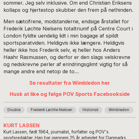
sommer. Jeg selv inklusive. Om end Christian Eriksens
kollaps og hjertestop skubber den frem på nethinden.
Men sætcifrene, modstanderne, endsige årstallet for
Frederik Løchte Nielsens totaltriumf på Centre Court i
London fyldte uendelig lidt i min bagage af spildt
sportsparatviden. Heldigvis ikke længere. Heldigvis
heller ikke hos Frederik selv, ej heller hos Anders
Haahr Rasmussen, og derfor er den slags velskrevne
og nedskrevne perler af erindringsglimt vigtig for så
mange andre end netop de to…
Se resultater fra Wimbledon her
Husk at like og følge POV Sports Facebookside
Double
Frederik Løchte Nielsen
Historisk
Wimbledon
KURT LASSEN
Kurt Lassen, født 1964, journalist, forfatter og POV's
sportsredaktør. Han har igennem 25 år arbejdet for Danmarks