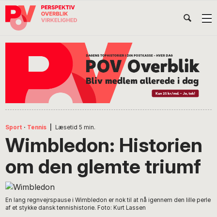
Gå
Skip
Gå
Head
direkte
til
direkte
til
indhold
til
Højr
primær
footer
Søg
på
navigation
POV
International
Sport
·
Tennis
|
Læsetid
5
min.
Wimbledon: Historien
om den glemte triumf
En lang regnvejrspause i Wimbledon er nok til at nå igennem den lille perle
af et stykke dansk tennishistorie. Foto: Kurt Lassen