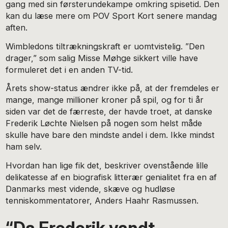
gang med sin førsterundekampe omkring spisetid. Den
kan du læse mere om POV Sport Kort senere mandag
aften.
Wimbledons tiltrækningskraft er uomtvistelig. ”Den
drager,” som salig Misse Møhge sikkert ville have
formuleret det i en anden TV-tid.
Årets show-status ændrer ikke på, at der fremdeles er
mange, mange millioner kroner på spil, og for ti år
siden var det de færreste, der havde troet, at danske
Frederik Løchte Nielsen på nogen som helst måde
skulle have bare den mindste andel i dem. Ikke mindst
ham selv.
Hvordan han lige fik det, beskriver ovenstående lille
delikatesse af en biografisk litterær genialitet fra en af
Danmarks mest vidende, skæve og hudløse
tenniskommentatorer, Anders Haahr Rasmussen.
“Da Frederik vandt