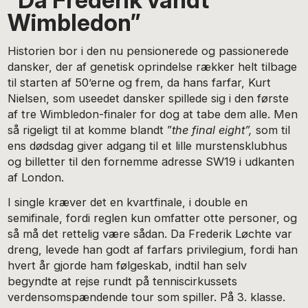
Wimbledon”
Historien bor i den nu pensionerede og passionerede
dansker, der af genetisk oprindelse rækker helt tilbage
til starten af 50’erne og frem, da hans farfar, Kurt
Nielsen, som useedet dansker spillede sig i den første
af tre Wimbledon-finaler for dog at tabe dem alle. Men
så rigeligt til at komme blandt ”
the final eight”,
som til
ens dødsdag giver adgang til et lille murstensklubhus
og billetter til den fornemme adresse SW19 i udkanten
af London.
I single kræver det en kvartfinale, i double en
semifinale, fordi reglen kun omfatter otte personer, og
så må det rettelig være sådan. Da Frederik Løchte var
dreng, levede han godt af farfars privilegium, fordi han
hvert år gjorde ham følgeskab, indtil han selv
begyndte at rejse rundt på tenniscirkussets
verdensomspændende tour som spiller. På 3. klasse.