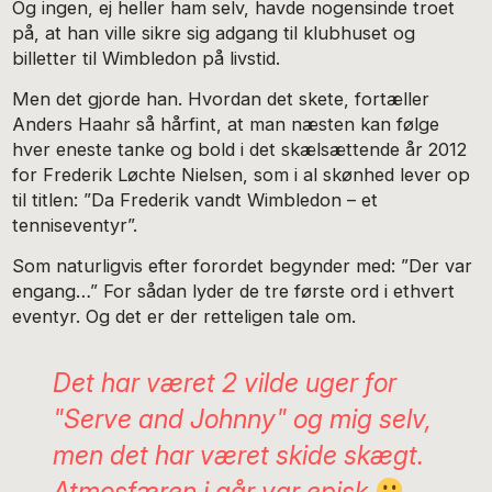
Og ingen, ej heller ham selv, havde nogensinde troet
på, at han ville sikre sig adgang til klubhuset og
billetter til Wimbledon på livstid.
Men det gjorde han. Hvordan det skete, fortæller
Anders Haahr så hårfint, at man næsten kan følge
hver eneste tanke og bold i det skælsættende år 2012
for Frederik Løchte Nielsen, som i al skønhed lever op
til titlen: ”Da Frederik vandt Wimbledon – et
tenniseventyr”.
Som naturligvis efter forordet begynder med: ”Der var
engang…” For sådan lyder de tre første ord i ethvert
eventyr. Og det er der retteligen tale om.
Det har været 2 vilde uger for
"Serve and Johnny" og mig selv,
men det har været skide skægt.
Atmosfæren i går var episk