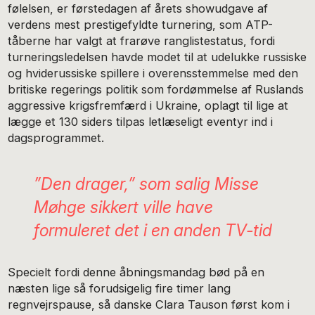
følelsen, er førstedagen af årets showudgave af
verdens mest prestigefyldte turnering, som ATP-
tåberne har valgt at frarøve ranglistestatus, fordi
turneringsledelsen havde modet til at udelukke russiske
og hviderussiske spillere i overensstemmelse med den
britiske regerings politik som fordømmelse af Ruslands
aggressive krigsfremfærd i Ukraine, oplagt til lige at
lægge et 130 siders tilpas letlæseligt eventyr ind i
dagsprogrammet.
”Den drager,” som salig Misse
Møhge sikkert ville have
formuleret det i en anden TV-tid
Specielt fordi denne åbningsmandag bød på en
næsten lige så forudsigelig fire timer lang
regnvejrspause, så danske Clara Tauson først kom i