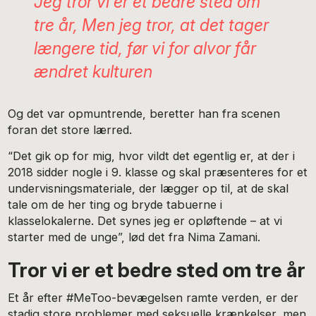
Jeg tror vi er et bedre sted om
tre år, Men jeg tror, at det tager
længere tid, før vi for alvor får
ændret kulturen
Og det var opmuntrende, beretter han fra scenen
foran det store lærred.
“Det gik op for mig, hvor vildt det egentlig er, at der i
2018 sidder nogle i 9. klasse og skal præsenteres for et
undervisningsmateriale, der lægger op til, at de skal
tale om de her ting og bryde tabuerne i
klasselokalerne. Det synes jeg er opløftende – at vi
starter med de unge”, lød det fra Nima Zamani.
Tror vi er et bedre sted om tre år
Et år efter #MeToo-bevægelsen ramte verden, er der
stadig store problemer med seksuelle krænkelser, men