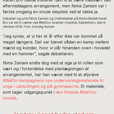
Karen Bro havde inviteret ham til at være medvært ved
eftermiddagens arrangement, men Nima Zamani var i
første omgang en smule skeptisk ved at takke ja.
Debattør og jurist Nima Zamani og Chefredaktør på Ekstra Bladet Karen
Bro var de to værter ved #MeToo-eventet i Imperial, København, den 8.
oktober 2018. Foto: Solveig Autzen.
“Jeg synes, at vi her et år efter ikke var kommet så
meget længere. Det var blevet sådan en kamp mellem
mænd og kvinder, hvor vi slår hinanden oven i hovedet
med en hammer”, sagde debattøren.
Nima Zamani endte dog med at sige ja til rollen som
vært og i forbindelse med planlægningen af
arrangementet, har han været med til at afprøve
#WeDo-kampagnens nye undervisningsmateriale til
unge i udskolingen og på gymnasierne
. Et materiale,
som tager udgangspunkt i
den filmiske #MeToo-
mosaik
.