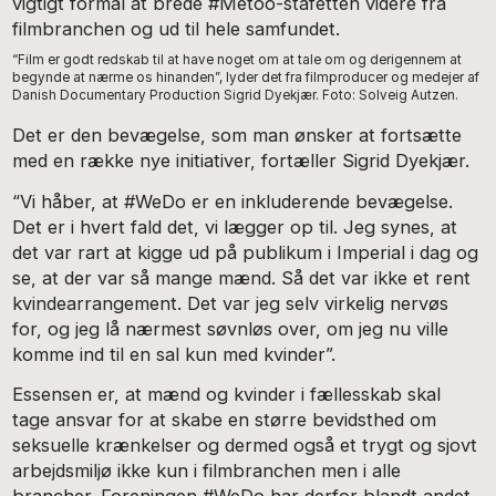
vigtigt formål at brede #Metoo-stafetten videre fra
filmbranchen og ud til hele samfundet.
“Film er godt redskab til at have noget om at tale om og derigennem at
begynde at nærme os hinanden”, lyder det fra filmproducer og medejer af
Danish Documentary Production Sigrid Dyekjær. Foto: Solveig Autzen.
Det er den bevægelse, som man ønsker at fortsætte
med en række nye initiativer, fortæller Sigrid Dyekjær.
“Vi håber, at #WeDo er en inkluderende bevægelse.
Det er i hvert fald det, vi lægger op til. Jeg synes, at
det var rart at kigge ud på publikum i Imperial i dag og
se, at der var så mange mænd. Så det var ikke et rent
kvindearrangement. Det var jeg selv virkelig nervøs
for, og jeg lå nærmest søvnløs over, om jeg nu ville
komme ind til en sal kun med kvinder”.
Essensen er, at mænd og kvinder i fællesskab skal
tage ansvar for at skabe en større bevidsthed om
seksuelle krænkelser og dermed også et trygt og sjovt
arbejdsmiljø ikke kun i filmbranchen men i alle