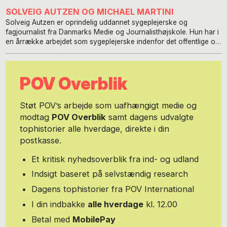
SOLVEIG AUTZEN OG MICHAEL MARTINI
Solveig Autzen er oprindelig uddannet sygeplejerske og
fagjournalist fra Danmarks Medie og Journalisthøjskole. Hun har i
en årrække arbejdet som sygeplejerske indenfor det offentlige og
har beskæftiget sig med kvalitets- og udviklingsarbejde,
patientsikkerhed og ledelse. Hun arbejder desuden som
freelanceskribent. Solveig kan findes på Facebook og på
POV Overblik
LinkedIn. Hvis du synes om Solveig Autzens arbejde på POV
International og vil kvittere for det, kan du donere direkte til hende
på hendes Mobile Pay: +45 22 25 66 57 Michael Martini er
Støt POV’s arbejde som uafhængigt medie og
cand.psych.aut., ph.d. fra Aarhus Universitet og fagjournalist fra
modtag
POV Overblik
samt dagens udvalgte
Danmarks Medie og Journalisthøjskole. Arbejder til daglig som
tophistorier alle hverdage, direkte i din
erhvervspsykolog med fokus på emner som ledelsesudvikling,
stressforebyggelse og kommunikation. Han nyder at flirte med de
postkasse.
kunstneriske og kreative miljøer og bringer gerne både sin
psykologfaglighed og kreative interesse i spil som oplægsholder,
Et kritisk nyhedsoverblik fra ind- og udland
forfatter og journalist. Har som forfatter senest været med til at
Indsigt baseret på selvstændig research
udgive Lederens stresshåndbog . Hvis du gerne vil bidrage til, at
der kommer flere spændende historier fra hans hånd på POV
Dagens tophistorier fra POV International
International, er du velkommen til at donere til hans arbejde via
I din indbakke
alle hverdage
kl. 12.00
Mobile Pay + 45 23 26 60 19 - Michael kan findes på Facebook
og LinkedIn. Læs mere om ham her: www.michaelmartini.dk
Betal med
MobilePay