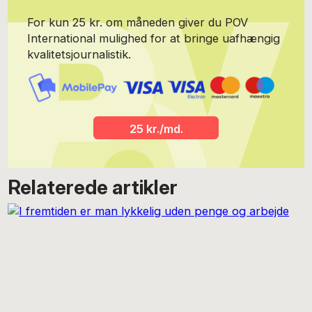
For kun 25 kr. om måneden giver du POV
International mulighed for at bringe uafhængig
kvalitetsjournalistik.
25 kr./md.
Relaterede artikler