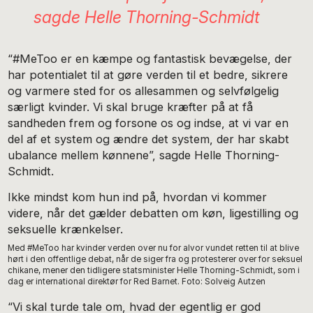
sagde Helle Thorning-Schmidt
“#MeToo er en kæmpe og fantastisk bevægelse, der
har potentialet til at gøre verden til et bedre, sikrere
og varmere sted for os allesammen og selvfølgelig
særligt kvinder. Vi skal bruge kræfter på at få
sandheden frem og forsone os og indse, at vi var en
del af et system og ændre det system, der har skabt
ubalance mellem kønnene”, sagde Helle Thorning-
Schmidt.
Ikke mindst kom hun ind på, hvordan vi kommer
videre, når det gælder debatten om køn, ligestilling og
seksuelle krænkelser.
Med #MeToo har kvinder verden over nu for alvor vundet retten til at blive
hørt i den offentlige debat, når de siger fra og protesterer over for seksuel
chikane, mener den tidligere statsminister Helle Thorning-Schmidt, som i
dag er international direktør for Red Barnet. Foto: Solveig Autzen
“Vi skal turde tale om, hvad der egentlig er god