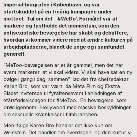
Imperial-biografen i København, og var
startskuddet på en treårig kampagne under
mottoet ‘Tal om det – #WeDo’. Formålet var at
markere og fastholde det momentum, som den
antisexistiske bevægelse har skabt og debattere,
hvordan vi kommer videre med at ændre kulturen på
arbejdspladserne, blandt de unge og i samfundet
generelt.
“MeToo-bevægelsen er et år gammel, men det her
event markerer, at vi skal videre. Vi skal have sat en ny
bølge i gang i dag, sammen”, lød det fra chefredaktør
Karen Bro, som var vært, da Meta Film og Ekstra
Bladet inviterede til fyraftensevent i anledningen af
etårsfødselsdagen for #MeToo. En bevægelse, som
brød igennem i Hollywood med massive beskyldninger
om seksuelle krænkelser i filmbranchen.
Men ifølge Karen Bro handler det ikke kun om
Weinstein. Det handler om hverdagen, og den kultur vi