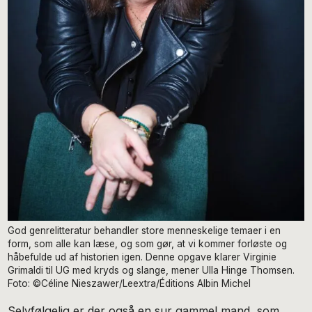
God genrelitteratur behandler store menneskelige temaer i en
form, som alle kan læse, og som gør, at vi kommer forløste og
håbefulde ud af historien igen. Denne opgave klarer Virginie
Grimaldi til UG med kryds og slange, mener Ulla Hinge Thomsen.
Foto: ©Céline Nieszawer/Leextra/Éditions Albin Michel
Selvfølgelig er der også en sur gammel mand, som