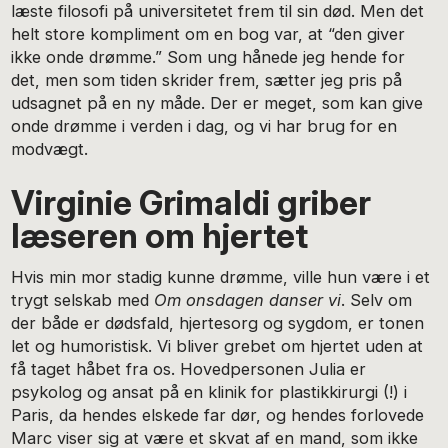
læste filosofi på universitetet frem til sin død. Men det
helt store kompliment om en bog var, at “den giver
ikke onde drømme.” Som ung hånede jeg hende for
det, men som tiden skrider frem, sætter jeg pris på
udsagnet på en ny måde. Der er meget, som kan give
onde drømme i verden i dag, og vi har brug for en
modvægt.
Virginie Grimaldi griber
læseren om hjertet
Hvis min mor stadig kunne drømme, ville hun være i et
trygt selskab med
Om onsdagen danser vi
. Selv om
der både er dødsfald, hjertesorg og sygdom, er tonen
let og humoristisk. Vi bliver grebet om hjertet uden at
få taget håbet fra os. Hovedpersonen Julia er
psykolog og ansat på en klinik for plastikkirurgi (!) i
Paris, da hendes elskede far dør, og hendes forlovede
Marc viser sig at være et skvat af en mand, som ikke