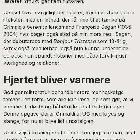
læseren smukt igennem historien.
Uanset hvor sørgeligt det hele er, kommer Julia videre
i teksten med en lethed, der får mig til at tænke på
Grimaldis berømte landsmand Françoise Sagan (1935-
2004) hvis bøger også stod på min mors reol. Sagan,
der debuterede med
Bonjour Tristesse
som 18-årig,
skrev også med lethed, også hun kunne underholde,
og også hun spandt historier med både forviklinger,
kærlighed og relationer.
Hjertet bliver varmere
God genrelitteratur behandler store menneskelige
temaer i en form, som alle kan læse, og som gør, at vi
kommer forløste og håbefulde ud af historien igen.
Denne opgave klarer Grimaldi til UG med kryds og
slange, for nu at blive lidt i nostalgien.
Undervejs i læsningen af bogen kom jeg ikke bare til at
tænke på min mor, men også min mormor og vores