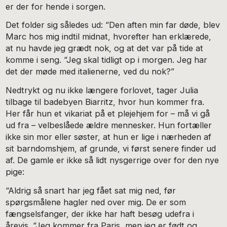
er der for hende i sorgen.
Det folder sig således ud: “Den aften min far døde, blev
Marc hos mig indtil midnat, hvorefter han erklærede,
at nu havde jeg grædt nok, og at det var på tide at
komme i seng. “Jeg skal tidligt op i morgen. Jeg har
det der møde med italienerne, ved du nok?”
Nedtrykt og nu ikke længere forlovet, tager Julia
tilbage til badebyen Biarritz, hvor hun kommer fra.
Her får hun et vikariat på et plejehjem for – må vi gå
ud fra – velbeslåede ældre mennesker. Hun fortæller
ikke sin mor eller søster, at hun er lige i nærheden af
sit barndomshjem, af grunde, vi først senere finder ud
af. De gamle er ikke så lidt nysgerrige over for den nye
pige:
“Aldrig så snart har jeg fået sat mig ned, før
spørgsmålene hagler ned over mig. De er som
fængselsfanger, der ikke har haft besøg udefra i
årevis. “Jeg kommer fra Paris, men jeg er født og