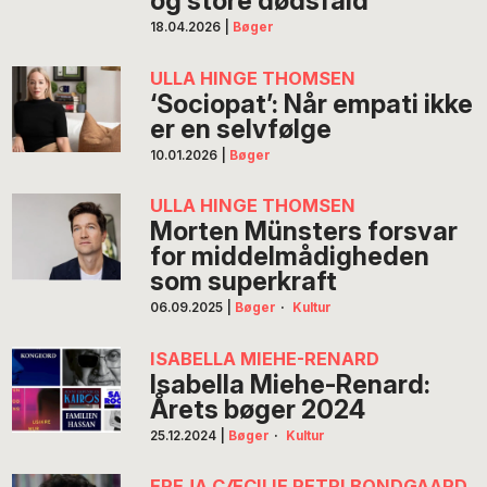
og store dødsfald’
18.04.2026
|
Bøger
ULLA HINGE THOMSEN
‘Sociopat’: Når empati ikke
er en selvfølge
10.01.2026
|
Bøger
ULLA HINGE THOMSEN
Morten Münsters forsvar
for middelmådigheden
som superkraft
06.09.2025
|
Bøger
·
Kultur
ISABELLA MIEHE-RENARD
Isabella Miehe-Renard:
Årets bøger 2024
25.12.2024
|
Bøger
·
Kultur
FREJA CÆCILIE PETRI BONDGAARD