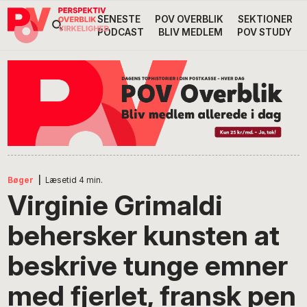
Gå
Skip
Gå
SENESTE
POV OVERBLIK
SEKTIONER
Header
direkte
til
direkte
PODCAST
BLIV MEDLEM
POV STUDY
til
indhold
til
Højre
primær
footer
Søg
på
navigation
POV
International
Bøger
|
Læsetid
4
min.
Virginie Grimaldi
behersker kunsten at
beskrive tunge emner
med fjerlet, fransk pen