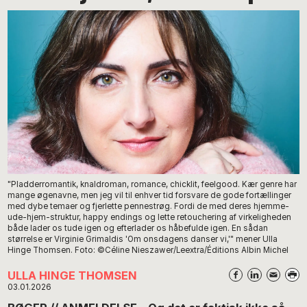
"Pladderromantik, knaldroman, romance, chicklit, feelgood. Kær genre har
mange øgenavne, men jeg vil til enhver tid forsvare de gode fortællinger
med dybe temaer og fjerlette pennestrøg. Fordi de med deres hjemme-
ude-hjem-struktur, happy endings og lette retouchering af virkeligheden
både lader os tude igen og efterlader os håbefulde igen. En sådan
størrelse er Virginie Grimaldis 'Om onsdagens danser vi,'" mener Ulla
Hinge Thomsen. Foto: ©Céline Nieszawer/Leextra/Éditions Albin Michel
ULLA HINGE THOMSEN
03.01.2026