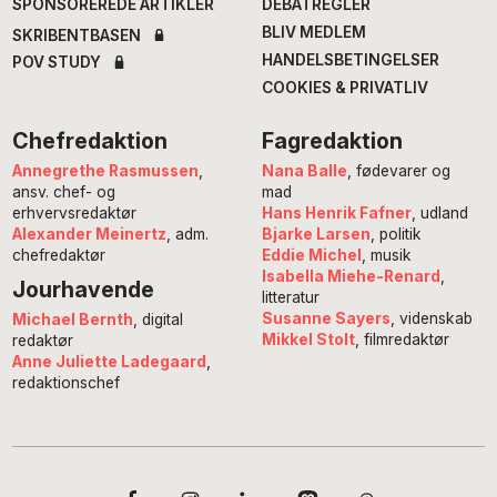
SPONSOREREDE ARTIKLER
DEBATREGLER
BLIV MEDLEM
SKRIBENTBASEN
HANDELSBETINGELSER
POV STUDY
COOKIES & PRIVATLIV
Chefredaktion
Fagredaktion
Annegrethe Rasmussen
,
Nana Balle
, fødevarer og
ansv. chef- og
mad
erhvervsredaktør
Hans Henrik Fafner
, udland
Alexander Meinertz
, adm.
Bjarke Larsen
, politik
chefredaktør
Eddie Michel
, musik
Isabella Miehe-Renard
,
Jourhavende
litteratur
Susanne Sayers
, videnskab
Michael Bernth
, digital
Mikkel Stolt
, filmredaktør
redaktør
Anne Juliette Ladegaard
,
redaktionschef