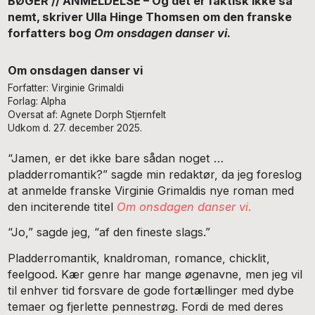
BØGER // ANMELDELSE – Og det er faktisk ikke så
nemt, skriver Ulla Hinge Thomsen om den franske
forfatters bog
Om onsdagen danser vi
.
Om onsdagen danser vi
Forfatter: Virginie Grimaldi
Forlag: Alpha
Oversat af: Agnete Dorph Stjernfelt
Udkom d. 27. december 2025.
“Jamen, er det ikke bare sådan noget …
pladderromantik?” sagde min redaktør, da jeg foreslog
at anmelde franske Virginie Grimaldis nye roman med
den inciterende titel
Om onsdagen danser vi
.
“Jo,” sagde jeg, “af den fineste slags.”
Pladderromantik, knaldroman, romance, chicklit,
feelgood. Kær genre har mange øgenavne, men jeg vil
til enhver tid forsvare de gode fortællinger med dybe
temaer og fjerlette pennestrøg. Fordi de med deres