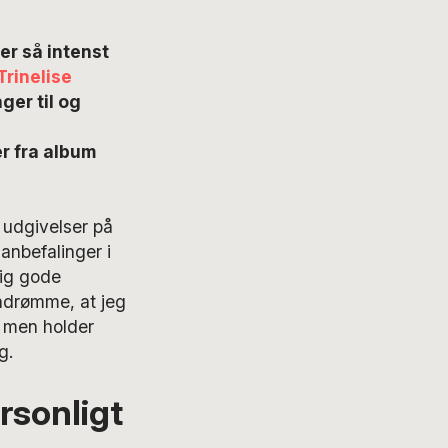
r så intenst
Trinelise
ger til og
r fra album
 udgivelser på
anbefalinger i
lig gode
ndrømme, at jeg
, men holder
g.
rsonligt