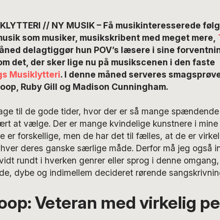
YTTERI // NY MUSIK – Få musikinteresserede følge
musik som musiker, musikskribent med meget mere,
åned delagtiggør hun POV’s læsere i sine forventnin
m det, der sker lige nu på musikscenen i den faste
s Musiklytteri
. I denne måned serveres smagsprøve
 Hoop, Ruby Gill og Madison Cunningham.
lbage til de gode tider, hvor der er så mange spændende
vært at vælge. Der er mange kvindelige kunstnere i mine 
er forskellige, men de har det til fælles, at de er virke
 hver deres ganske særlige måde. Derfor må jeg også i
idt rundt i hverken genrer eller sprog i denne omgang
de, dybe og indimellem decideret rørende sangskrivnin
op: Veteran med virkelig pe