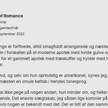
of Romance
Hoop
writer/folk
eptember 2022
ge er forfinede, altid smagfuldt arrangerede og næst
i forskellen på et moderne apotek med hvide gulve o
er for et gammelt apotek med træskuffer og hylder med 
r.
nd, og selv om hun oprindelig er amerikaner, synes jeg,
a næsten en smule keltisk i hendes tonesprog.
isk ikke pege på nogen anden, hun minder om, og heller
ende. Det eneste slægtskab, jeg sådan lige kommer på
 hvis nogen er bekendt med det. Der er lidt af den samme