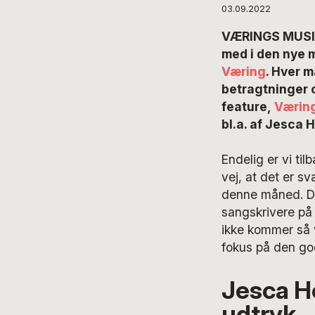
03.09.2022
VÆRINGS MUSIKL
med i den nye 
Væring
. Hver m
betragtninger o
feature,
Væring
bl.a. af Jesca
Endelig er vi ti
vej, at det er s
denne måned. De 
sangskrivere på
ikke kommer så v
fokus på den go
Jesca Ho
udtryk