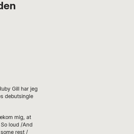
uden
uby Gill har jeg
des debutsingle
rekom mig, at
/ So loud /And
 some rest /