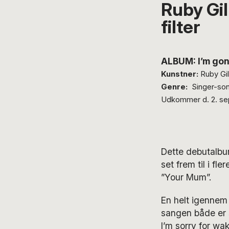
Ruby Gil
filter
ALBUM: I’m gon
Kunstner:
Ruby Gil
Genre:
Singer-son
Udkommer d. 2. se
Dette debutalbum
set frem til i fl
”Your Mum”.
En helt igennem 
sangen både er sk
I’m sorry for wak