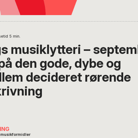
etid
5
min.
s musiklytteri – septem
på den gode, dybe og
llem decideret rørende
rivning
ING
 musikformidler