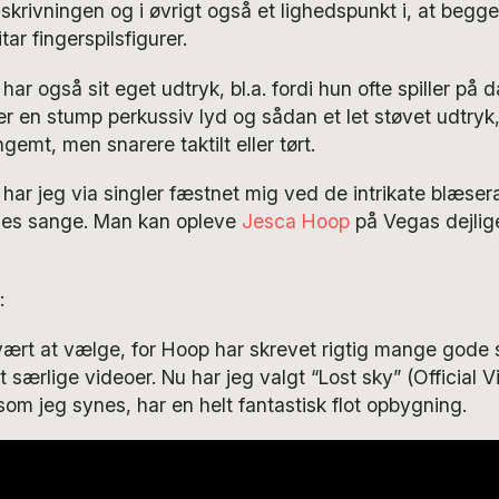
gskrivningen og i øvrigt også et lighedspunkt i, at beg
ar fingerspilsfigurer.
 har også sit eget udtryk, bl.a. fordi hun ofte spiller p
er en stump perkussiv lyd og sådan et let støvet udtryk,
emt, men snarere taktilt eller tørt.
har jeg via singler fæstnet mig ved de intrikate blæse
des sange. Man kan opleve
Jesca Hoop
på Vegas dejlige
:
vært at vælge, for Hoop har skrevet rigtig mange gode
ret særlige videoer. Nu har jeg valgt “Lost sky” (Official V
som jeg synes, har en helt fantastisk flot opbygning.