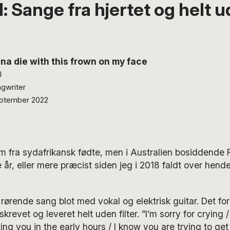
l: Sange fra hjertet og helt 
na die with this frown on my face
l
gwriter
ptember 2022
 fra sydafrikansk fødte, men i Australien bosiddende R
ere år, eller mere præcist siden jeg i 2018 faldt over hen
rørende sang blot med vokal og elektrisk guitar. Det fo
revet og leveret helt uden filter. ”I’m sorry for crying 
ing you in the early hours / I know you are trying to get