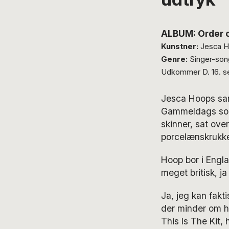
ALBUM: Order 
Kunstner:
Jesca 
Genre:
Singer-song
Udkommer D. 16. s
Jesca Hoops san
Gammeldags som 
skinner, sat ov
porcelænskrukke
Hoop bor i Engla
meget britisk, j
Ja, jeg kan fakt
der minder om h
This Is The Kit,