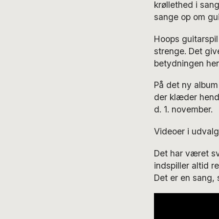
krøllethed i san
sange op om guit
Hoops guitarspil
strenge. Det giv
betydningen heng
På det ny album 
der klæder hen
d. 1. november.
Videoer i udvalg
Det har været s
indspiller altid 
Det er en sang, 