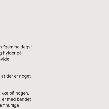
en ”gammeldags”.
g hylder på
hvide
 at der er noget
 ikke på nogen,
, er med bandet
 finurlige