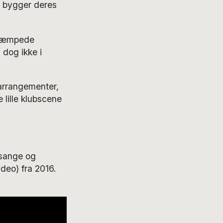
ge bygger deres
å dæmpede
 dog ikke i
rarrangementer,
 lille klubscene
 sange og
ideo) fra 2016.