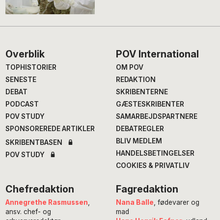
Footer
Overblik
POV International
TOPHISTORIER
OM POV
SENESTE
REDAKTION
DEBAT
SKRIBENTERNE
PODCAST
GÆSTESKRIBENTER
POV STUDY
SAMARBEJDSPARTNERE
SPONSOREREDE ARTIKLER
DEBATREGLER
BLIV MEDLEM
SKRIBENTBASEN
HANDELSBETINGELSER
POV STUDY
COOKIES & PRIVATLIV
Chefredaktion
Fagredaktion
Annegrethe Rasmussen
,
Nana Balle
, fødevarer og
ansv. chef- og
mad