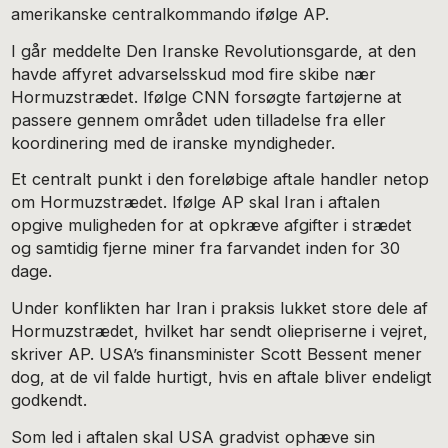
amerikanske centralkommando ifølge AP.
I går meddelte Den Iranske Revolutionsgarde, at den
havde affyret advarselsskud mod fire skibe nær
Hormuzstrædet. Ifølge CNN forsøgte fartøjerne at
passere gennem området uden tilladelse fra eller
koordinering med de iranske myndigheder.
Et centralt punkt i den foreløbige aftale handler netop
om Hormuzstrædet. Ifølge AP skal Iran i aftalen
opgive muligheden for at opkræve afgifter i strædet
og samtidig fjerne miner fra farvandet inden for 30
dage.
Under konflikten har Iran i praksis lukket store dele af
Hormuzstrædet, hvilket har sendt oliepriserne i vejret,
skriver AP. USA’s finansminister Scott Bessent mener
dog, at de vil falde hurtigt, hvis en aftale bliver endeligt
godkendt.
Som led i aftalen skal USA gradvist ophæve sin