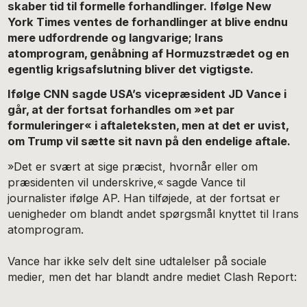
skaber tid til formelle forhandlinger.
Ifølge New
York Times ventes de forhandlinger at blive endnu
mere udfordrende og langvarige; Irans
atomprogram, genåbning af Hormuzstrædet og en
egentlig krigsafslutning bliver det vigtigste.
Ifølge CNN sagde USA’s vicepræsident JD Vance i
går, at der fortsat forhandles om »et par
formuleringer« i aftaleteksten, men at det er uvist,
om Trump vil sætte sit navn på den endelige aftale.
»Det er svært at sige præcist, hvornår eller om
præsidenten vil underskrive,« sagde Vance til
journalister ifølge AP. Han tilføjede, at der fortsat er
uenigheder om blandt andet spørgsmål knyttet til Irans
atomprogram.
Vance har ikke selv delt sine udtalelser på sociale
medier, men det har blandt andre mediet Clash Report: