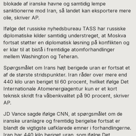
blokade af iranske havne og samtidig lempe
sanktionerne mod Iran, så landet kan eksportere mere
olie, skriver AP.
Ifølge det russiske nyhedsbureau TASS har russiske
diplomatiske kilder samtidig understreget, at Moskva
fortsat støtter en diplomatisk løsning på konflikten og
er klar til at bistå i fremtidige atomforhandlinger
mellem Washington og Teheran.
Spørgsmålet om Irans højt berigede uran er fortsat et
af de største stridspunkter. Iran råder over mere end
440 kilo uran beriget til 60 procent, hvilket ifølge Det
Internationale Atomenergiagentur kun er et kort
teknisk skridt fra våbenkvalitet på 90 procent, skriver
AP.
JD Vance sagde ifølge CNN, at spørgsmålet om de
iranske uranlagre og fremtidig berigelse fortsat er
blandt de vigtigste uafklarede emner i forhandlingerne.
Iran har 440 kilo beriget uran, som ifølge Det