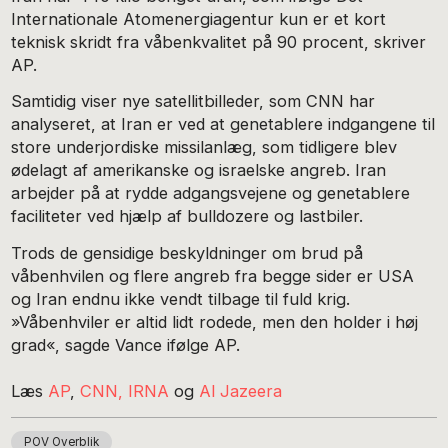
Internationale Atomenergiagentur kun er et kort
teknisk skridt fra våbenkvalitet på 90 procent, skriver
AP.
Samtidig viser nye satellitbilleder, som CNN har
analyseret, at Iran er ved at genetablere indgangene til
store underjordiske missilanlæg, som tidligere blev
ødelagt af amerikanske og israelske angreb. Iran
arbejder på at rydde adgangsvejene og genetablere
faciliteter ved hjælp af bulldozere og lastbiler.
Trods de gensidige beskyldninger om brud på
våbenhvilen og flere angreb fra begge sider er USA
og Iran endnu ikke vendt tilbage til fuld krig.
»Våbenhviler er altid lidt rodede, men den holder i høj
grad«, sagde Vance ifølge AP.
Læs
AP
,
CNN,
IRNA
og
Al Jazeera
POV Overblik