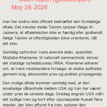
May 29, 2026
Iran har endnu ikke officielt bekræftet den foreløbige
aftale. Det iranske medie Tasnim oplyser ifølge Al
Jazeera, at aftaleteksten ikke er færdig eller godkendt.
Ifølge Tasnim vil offentligheden blive orienteret, når
det sker.
Samtidig opfordrer Irans øverste leder, ayatollah
Mojtaba Khamenei, til nationalt sammenhold, skriver
det statslige nyhedsbureau IRNA. Khamenei advarer
om, at Irans modstandere forsøger at skabe splittelse
gennem krig, økonomisk pres og politisk propaganda.
Den mulige aftale kommer samtidig med, at den
skrøbelige våbenhvile mellem USA og Iran har været
under pres de seneste dage. Onsdag angreb USA mål i
det sydlige Iran og kort efter opsnappede Kuwait flere
missiler, der blev affyret fra Iran, oplyser den