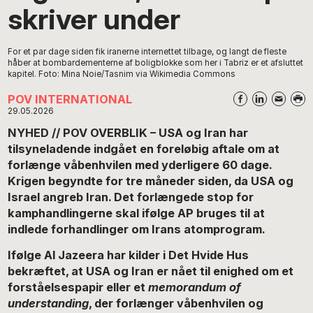
skriver under
For et par dage siden fik iranerne internettet tilbage, og langt de fleste
håber at bombardementerne af boligblokke som her i Tabriz er et afsluttet
kapitel. Foto: Mina Noie/Tasnim via Wikimedia Commons
POV INTERNATIONAL
29.05.2026
NYHED // POV OVERBLIK – USA og Iran har
tilsyneladende indgået en foreløbig aftale om at
forlænge våbenhvilen med yderligere 60 dage.
Krigen begyndte for tre måneder siden, da USA og
Israel angreb Iran. Det forlængede stop for
kamphandlingerne skal ifølge AP bruges til at
indlede forhandlinger om Irans atomprogram.
Ifølge Al Jazeera har kilder i Det Hvide Hus
bekræftet, at USA og Iran er nået til enighed om et
forståelsespapir eller et
memorandum of
understanding
, der forlænger våbenhvilen og