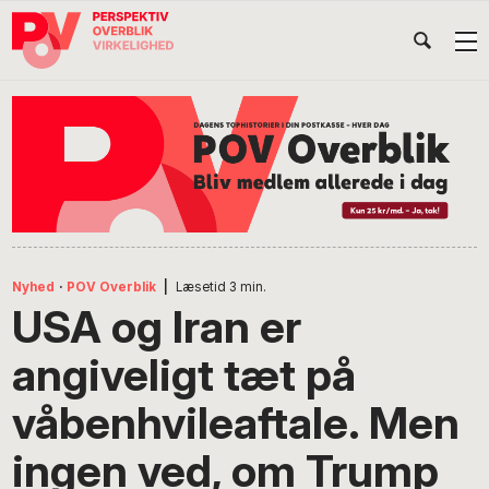
Gå
Skip
Gå
Head
direkte
til
direkte
til
indhold
til
Højr
primær
footer
Søg
på
navigation
POV
International
Nyhed
·
POV Overblik
|
Læsetid
3
min.
USA og Iran er
angiveligt tæt på
våbenhvileaftale. Men
ingen ved, om Trump