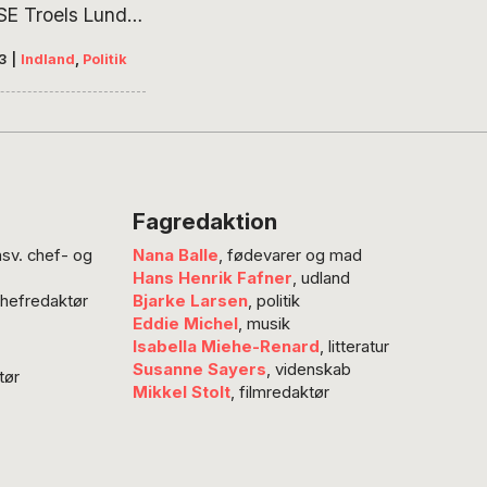
E Troels Lund
 har vundet sin
3
|
Indland
,
Politik
lle sejr i
ngssamarbejdet
 ekstra
post til Venstre.
tter og investor
gner er dagens
Fagredaktion
kelse i rokaden,
nsv. chef- og
Nana Balle
, fødevarer og mad
v en rokade
Hans Henrik Fafner
, udland
or Venstres egne
chefredaktør
Bjarke Larsen
, politik
 Venstre skal
Eddie Michel
, musik
r vise tænder
Isabella Miehe-Renard
, litteratur
nyt og større
Susanne Sayers
, videnskab
tør
Mikkel Stolt
, filmredaktør
rhold, hvor den
værende løve,