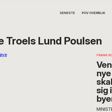
SENESTE
POV OVERBLIK
e Troels Lund Poulsen
FRANK K
Ven
nye
ska
sig 
bye
MINIST