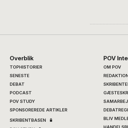
Footer
Overblik
POV Inte
TOPHISTORIER
OM POV
SENESTE
REDAKTIO
DEBAT
SKRIBENTE
PODCAST
GÆSTESKR
POV STUDY
SAMARBEJ
SPONSOREREDE ARTIKLER
DEBATREG
BLIV MEDL
SKRIBENTBASEN
HANDELSB