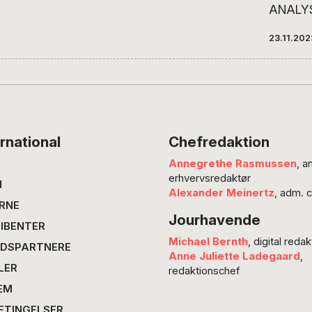
ANALYS
Poulsen
23.11.202
første li
regeri
med en
minister
Iværksæ
Mia Wa
rnational
Chefredaktion
overras
Annegrethe Rasmussen
, a
som ble
erhvervsredaktør
inden f
N
Alexander Meinertz
, adm. 
rækker.
RNE
Jourhavende
fremove
IBENTER
med et 
Michael Bernth
, digital redak
DSPARTNERE
ministe
Anne Juliette Ladegaard
,
LER
forhen
redaktionschef
Mia…
EM
ETINGELSER