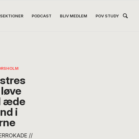
Hea
SEKTIONER
PODCAST
BLIV MEDLEM
POV STUDY
Høj
ORSHOLM
stres
 løve
l æde
ind i
rne
ERROKADE //