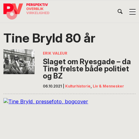
Gå
Skip
Gå
Head
direkte
til
direkte
til
indhold
til
Højr
primær
footer
Søg
på
navigation
Tine Bryld 80 år
POV
International
ERIK VALEUR
Slaget om Ryesgade – da
Tine frelste både politiet
og BZ
06.10.2021
|
Kulturhistorie
,
Liv & Mennesker