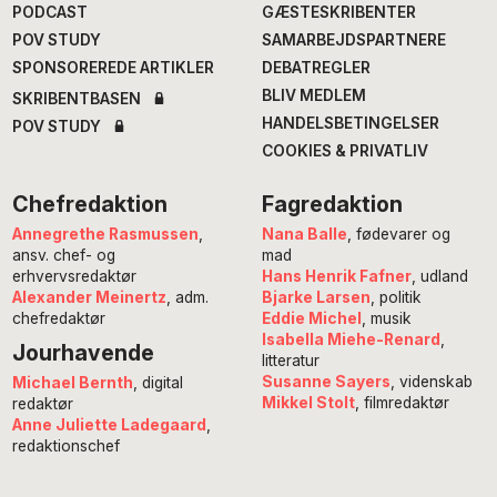
PODCAST
GÆSTESKRIBENTER
POV STUDY
SAMARBEJDSPARTNERE
SPONSOREREDE ARTIKLER
DEBATREGLER
BLIV MEDLEM
SKRIBENTBASEN
HANDELSBETINGELSER
POV STUDY
COOKIES & PRIVATLIV
Chefredaktion
Fagredaktion
Annegrethe Rasmussen
,
Nana Balle
, fødevarer og
ansv. chef- og
mad
erhvervsredaktør
Hans Henrik Fafner
, udland
Alexander Meinertz
, adm.
Bjarke Larsen
, politik
chefredaktør
Eddie Michel
, musik
Isabella Miehe-Renard
,
Jourhavende
litteratur
Susanne Sayers
, videnskab
Michael Bernth
, digital
Mikkel Stolt
, filmredaktør
redaktør
Anne Juliette Ladegaard
,
redaktionschef