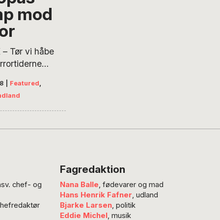
mp mod
ik, der både
ker terrortruslen
or
idesætter
tære hensyn.
– Tør vi håbe
kriver Steffen
rrortiderne
der mener, at…
sig enden i
18
|
Featured
,
? Thomas
ndland
es Erichsen
fatter de
 års massive
 i bekæmpelsen
or og konkluderer
gt, at eftersom
Fagredaktion
t af terrorangreb
nsv. chef- og
Nana Balle
, fødevarer og mad
ceret markant
Hans Henrik Fafner
, udland
slamisk Stats
chefredaktør
Bjarke Larsen
, politik
rak og Syrien, er
Eddie Michel
, musik