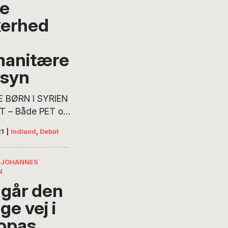
e
kerhed
anitære
syn
 BØRN I SYRIEN
AT – Både PET og
ets
21
|
Indland
,
Debat
tningstjeneste
r nu, at
edsrisikoen stiger,
 JOHANNES
N
 danske børn og
 går den
 mødre ikke
hjem fra lejrene i
ige vej i
 Men regeringen
opas
er på at fastholde