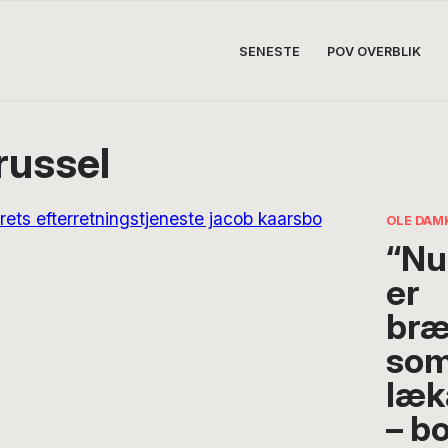
SENESTE
POV OVERBLIK
russel
OLE DAM
“Nu 
er
br
som
læk
– bo