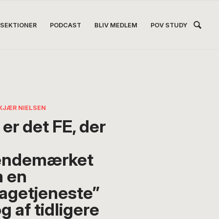
Hea
SEKTIONER
PODCAST
BLIV MEDLEM
POV STUDY
Høj
KJÆR NIELSEN
er det FE, der
ændemærket
 en
agetjeneste”
g af tidligere