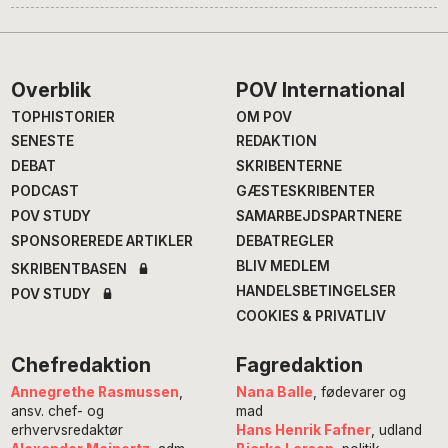
Footer
Overblik
POV International
TOPHISTORIER
OM POV
SENESTE
REDAKTION
DEBAT
SKRIBENTERNE
PODCAST
GÆSTESKRIBENTER
POV STUDY
SAMARBEJDSPARTNERE
SPONSOREREDE ARTIKLER
DEBATREGLER
BLIV MEDLEM
SKRIBENTBASEN
HANDELSBETINGELSER
POV STUDY
COOKIES & PRIVATLIV
Chefredaktion
Fagredaktion
Annegrethe Rasmussen
,
Nana Balle
, fødevarer og
ansv. chef- og
mad
erhvervsredaktør
Hans Henrik Fafner
, udland