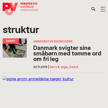
Gå
Skip
Gå
Head
direkte
til
direkte
til
indhold
til
Højr
primær
footer
Søg
på
navigation
struktur
POV
International
ANNEGRETHE RASMUSSEN
Danmark svigter sine
småbørn med tomme ord
om fri leg
02.11.2019
|
Børn & unge
,
Debat