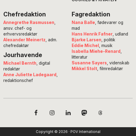
Chefredaktion
Fagredaktion
Annegrethe Rasmussen
,
Nana Balle
, fødevarer og
ansv. chef- og
mad
erhvervsredaktør
Hans Henrik Fafner
, udland
Alexander Meinertz
, adm.
Bjarke Larsen
, politik
chefredaktør
Eddie Michel
, musik
Isabella Miehe-Renard
,
Jourhavende
litteratur
Susanne Sayers
, videnskab
Michael Bernth
, digital
Mikkel Stolt
, filmredaktør
redaktør
Anne Juliette Ladegaard
,
redaktionschef
Copyright © 2026 · POV International