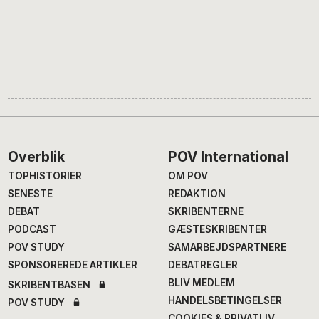
Footer
Overblik
POV International
TOPHISTORIER
OM POV
SENESTE
REDAKTION
DEBAT
SKRIBENTERNE
PODCAST
GÆSTESKRIBENTER
POV STUDY
SAMARBEJDSPARTNERE
SPONSOREREDE ARTIKLER
DEBATREGLER
BLIV MEDLEM
SKRIBENTBASEN
HANDELSBETINGELSER
POV STUDY
COOKIES & PRIVATLIV