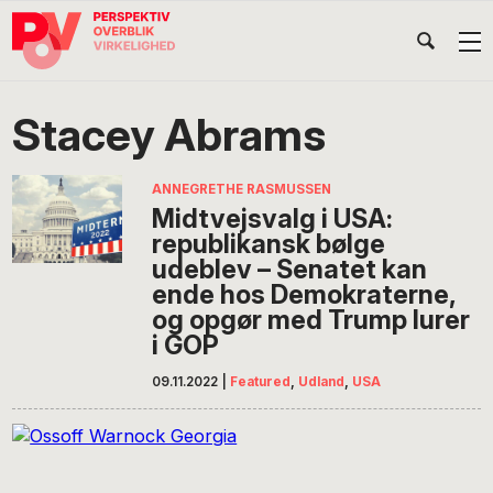
Gå
Skip
Gå
Head
direkte
til
direkte
til
indhold
til
Højr
primær
footer
Søg
på
navigation
Stacey Abrams
POV
International
ANNEGRETHE RASMUSSEN
Midtvejsvalg i USA:
republikansk bølge
udeblev – Senatet kan
ende hos Demokraterne,
og opgør med Trump lurer
i GOP
09.11.2022
|
Featured
,
Udland
,
USA