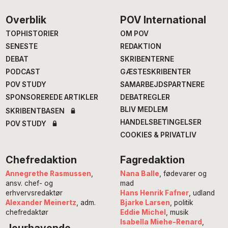
Footer
Overblik
POV International
TOPHISTORIER
OM POV
SENESTE
REDAKTION
DEBAT
SKRIBENTERNE
PODCAST
GÆSTESKRIBENTER
POV STUDY
SAMARBEJDSPARTNERE
SPONSOREREDE ARTIKLER
DEBATREGLER
BLIV MEDLEM
SKRIBENTBASEN
HANDELSBETINGELSER
POV STUDY
COOKIES & PRIVATLIV
Chefredaktion
Fagredaktion
Annegrethe Rasmussen
,
Nana Balle
, fødevarer og
ansv. chef- og
mad
erhvervsredaktør
Hans Henrik Fafner
, udland
Alexander Meinertz
, adm.
Bjarke Larsen
, politik
chefredaktør
Eddie Michel
, musik
Isabella Miehe-Renard
,
Jourhavende