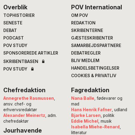
Footer
Overblik
POV International
TOPHISTORIER
OM POV
SENESTE
REDAKTION
DEBAT
SKRIBENTERNE
PODCAST
GÆSTESKRIBENTER
POV STUDY
SAMARBEJDSPARTNERE
SPONSOREREDE ARTIKLER
DEBATREGLER
BLIV MEDLEM
SKRIBENTBASEN
HANDELSBETINGELSER
POV STUDY
COOKIES & PRIVATLIV
Chefredaktion
Fagredaktion
Annegrethe Rasmussen
,
Nana Balle
, fødevarer og
ansv. chef- og
mad
erhvervsredaktør
Hans Henrik Fafner
, udland
Alexander Meinertz
, adm.
Bjarke Larsen
, politik
chefredaktør
Eddie Michel
, musik
Isabella Miehe-Renard
,
Jourhavende
litteratur