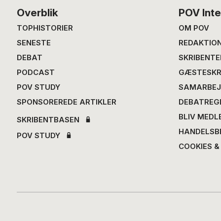
Footer
Overblik
POV Inte
TOPHISTORIER
OM POV
SENESTE
REDAKTIO
DEBAT
SKRIBENTE
PODCAST
GÆSTESKR
POV STUDY
SAMARBEJ
SPONSOREREDE ARTIKLER
DEBATREG
BLIV MEDL
SKRIBENTBASEN
HANDELSB
POV STUDY
COOKIES &