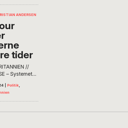
 tid forbi – og
rsen fra
RISTIAN ANDERSEN
our
er
terne
re tider
ITANNIEN //
E – Systemet
å forudsigeligt,
24
|
Politik
,
iernes
nnien
skere den dag i
deler vælgerne
t system, der
ligt blev udviklet
 af pressen, når