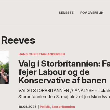
SENESTE
POV OVERBLIK
 Reeves
HANS CHRISTIAN ANDERSEN
Valg i Storbritannien: 
fejer Labour og de
Konservative af banen
VALG I STORBRITANNIEN // ANALYSE – Lokalv
Storbritannien den 8. maj blev et jordskredsva
mistede over 1.400 mandater, de Konservativ
10.05.2026
|
Politik
,
Storbritannien
store vinder er Nigel Farages Reform UK. Resul