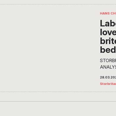
grundlæggende spørgsmål: Er topartisystemets
hvad kommer der så efter? spørger H.C. Ande
HANS CH
Newcastle. NEWCASTLE –…
Lab
lov
bri
bed
STORBR
ANALYS
virker s
28.03.20
at part
Storbrita
valgfor
dag ind
efter e
oprinde
til brug