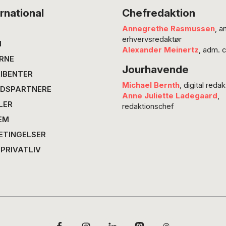
den vil
rnational
Chefredaktion
sin læs
Annegrethe Rasmussen
, a
skarp u
erhvervsredaktør
Labour
N
Alexander Meinertz
, adm. 
skyggef
RNE
Jourhavende
viser, at
IBENTER
alligev
Michael Bernth
, digital redak
DSPARTNERE
stærkt 
Anne Juliette Ladegaard
,
LER
NEWCAS
redaktionschef
EM
ETINGELSER
 PRIVATLIV