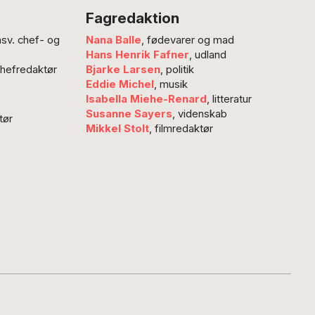
le måle og forstå
Fagredaktion
erskare. Men en
nsv. chef- og
Nana Balle
, fødevarer og mad
dmelding fra
Hans Henrik Fafner
, udland
s
chefredaktør
Bjarke Larsen
, politik
inansminister
Eddie Michel
, musik
 britisk politik
Isabella Miehe-Renard
, litteratur
el kan være
Susanne Sayers
, videnskab
tør
Mikkel Stolt
, filmredaktør
uforudsigelig.
TLE – Rachel…