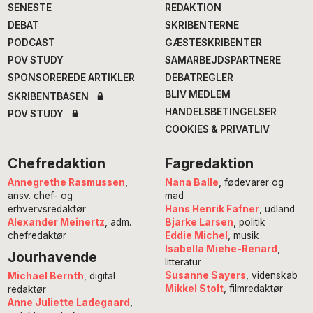
SENESTE
REDAKTION
DEBAT
SKRIBENTERNE
PODCAST
GÆSTESKRIBENTER
POV STUDY
SAMARBEJDSPARTNERE
SPONSOREREDE ARTIKLER
DEBATREGLER
BLIV MEDLEM
SKRIBENTBASEN
HANDELSBETINGELSER
POV STUDY
COOKIES & PRIVATLIV
Chefredaktion
Fagredaktion
Annegrethe Rasmussen
,
Nana Balle
, fødevarer og
ansv. chef- og
mad
erhvervsredaktør
Hans Henrik Fafner
, udland
Alexander Meinertz
, adm.
Bjarke Larsen
, politik
chefredaktør
Eddie Michel
, musik
Isabella Miehe-Renard
,
Jourhavende
litteratur
Susanne Sayers
, videnskab
Michael Bernth
, digital
Mikkel Stolt
, filmredaktør
redaktør
Anne Juliette Ladegaard
,