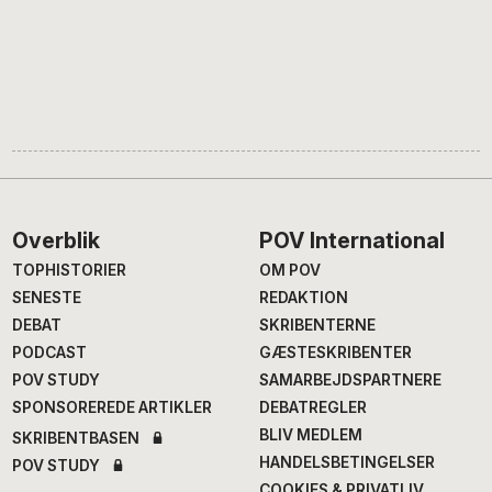
Footer
Overblik
POV International
TOPHISTORIER
OM POV
SENESTE
REDAKTION
DEBAT
SKRIBENTERNE
PODCAST
GÆSTESKRIBENTER
POV STUDY
SAMARBEJDSPARTNERE
SPONSOREREDE ARTIKLER
DEBATREGLER
BLIV MEDLEM
SKRIBENTBASEN
HANDELSBETINGELSER
POV STUDY
COOKIES & PRIVATLIV