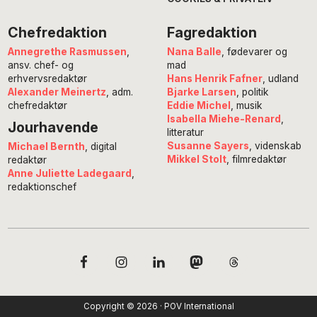
Chefredaktion
Fagredaktion
Annegrethe Rasmussen
,
Nana Balle
, fødevarer og
ansv. chef- og
mad
erhvervsredaktør
Hans Henrik Fafner
, udland
Alexander Meinertz
, adm.
Bjarke Larsen
, politik
chefredaktør
Eddie Michel
, musik
Isabella Miehe-Renard
,
Jourhavende
litteratur
Susanne Sayers
, videnskab
Michael Bernth
, digital
Mikkel Stolt
, filmredaktør
redaktør
Anne Juliette Ladegaard
,
redaktionschef
Copyright © 2026 · POV International