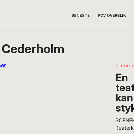
SENESTE
POV OVERBLIK
j Cederholm
OLE BLE
En
tea
kan 
sty
SCENE
Teaterk