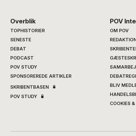
Footer
Overblik
POV Inte
TOPHISTORIER
OM POV
SENESTE
REDAKTIO
DEBAT
SKRIBENTE
PODCAST
GÆSTESKR
POV STUDY
SAMARBEJ
SPONSOREREDE ARTIKLER
DEBATREG
BLIV MEDL
SKRIBENTBASEN
HANDELSB
POV STUDY
COOKIES &