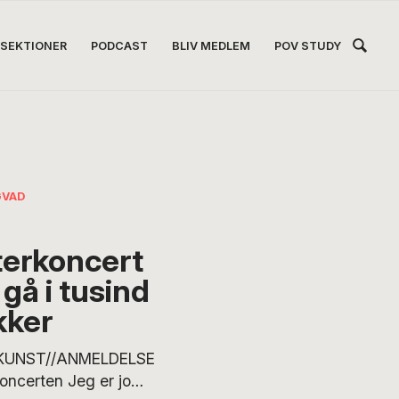
Hea
SEKTIONER
PODCAST
BLIV MEDLEM
POV STUDY
Høj
GVAD
terkoncert
gå i tusind
kker
KUNST//ANMELDELSE
oncerten Jeg er jo