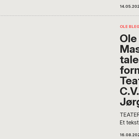
lige he
14.05.20
Teater 
tempo o
ideer, f
OLE BLE
Linnets
Ole
ind i vo
Mas
niveau,
nationa
tale
over, h
for
Teater 
Tea
unge, d
medarbe
C.V.
sætter
Jør
TEATER
Et teks
tidsbes
16.08.20
ypperlig