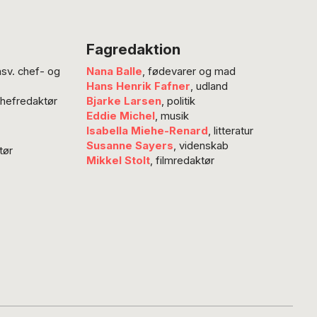
ykte og forfulgte
Ukraine i
and på en
Fagredaktion
 rettes drømmen
nsv. chef- og
Nana Balle
, fødevarer og mad
erika. Præcis
Hans Henrik Fafner
, udland
Amerika, som
chefredaktør
Bjarke Larsen
, politik
iske Franz Kafka
Eddie Michel
, musik
in absurde
Isabella Miehe-Renard
, litteratur
ing om, men
Susanne Sayers
, videnskab
tør
Mikkel Stolt
, filmredaktør
samme
ring for…