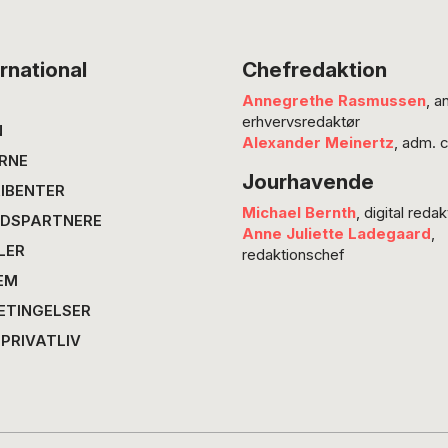
undertr
jøder i 
Spillem
rnational
Chefredaktion
tagryg
Annegrethe Rasmussen
, a
mod Am
erhvervsredaktør
samme 
N
Alexander Meinertz
, adm. 
den jød
RNE
Jourhavende
skrev s
IBENTER
fortæll
Michael Bernth
, digital redak
DSPARTNERE
uden 
Anne Juliette Ladegaard
,
LER
begejst
redaktionschef
EM
ETINGELSER
 PRIVATLIV