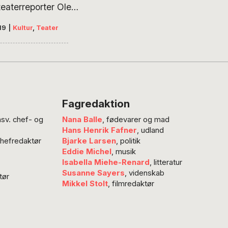
eaterreporter Ole
 har været på
19
|
Kultur
,
Teater
es Theater i Berlin,
nes for at være en af
igste scener i den
ende teaterverden.
n med
eskuespilleren Caner
Fagredaktion
ra Deutsches Theater
nsv. chef- og
Nana Balle
, fødevarer og mad
danske teaterdirektør
Hans Henrik Fafner
, udland
agner fra Malmö
chefredaktør
Bjarke Larsen
, politik
ater tegner vi her et
Eddie Michel
, musik
 af teatret fra den
Isabella Miehe-Renard
, litteratur
Susanne Sayers
, videnskab
tør
Mikkel Stolt
, filmredaktør