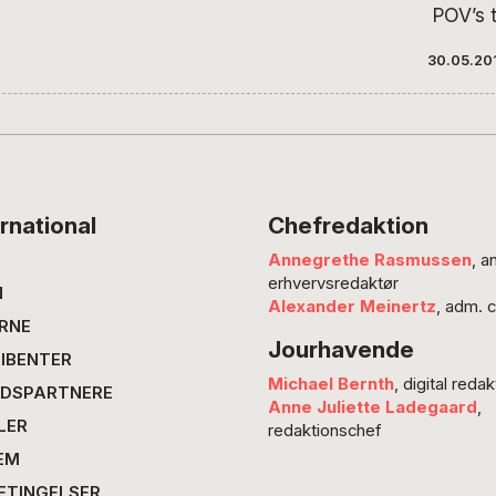
POV’s t
Blegvad
30.05.20
Deutsch
der reg
de vigt
tysktal
Samme
ensembl
rnational
Chefredaktion
Sunar f
Annegrethe Rasmussen
, a
og den 
erhvervsredaktør
Kitte W
N
Alexander Meinertz
, adm. 
Stadste
RNE
Jourhavende
portræt
IBENTER
tyske…
Michael Bernth
, digital redak
DSPARTNERE
Anne Juliette Ladegaard
,
LER
redaktionschef
EM
ETINGELSER