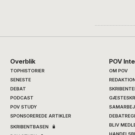
Footer
Overblik
POV Inte
TOPHISTORIER
OM POV
SENESTE
REDAKTIO
DEBAT
SKRIBENTE
PODCAST
GÆSTESKR
POV STUDY
SAMARBEJ
SPONSOREREDE ARTIKLER
DEBATREG
BLIV MEDL
SKRIBENTBASEN
HANDELSB