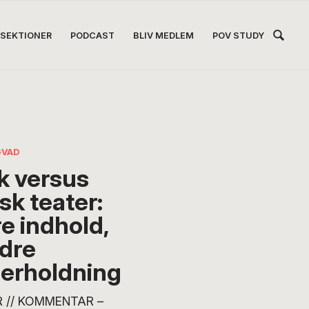
Hea
SEKTIONER
PODCAST
BLIV MEDLEM
POV STUDY
Høj
GVAD
k versus
sk teater:
e indhold,
dre
erholdning
 // KOMMENTAR –