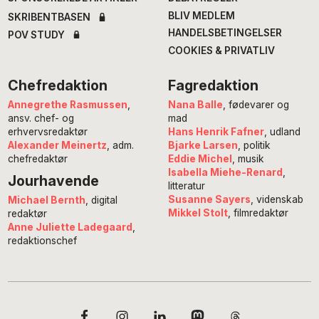
BLIV MEDLEM
SKRIBENTBASEN
HANDELSBETINGELSER
POV STUDY
COOKIES & PRIVATLIV
Chefredaktion
Fagredaktion
Annegrethe Rasmussen
,
Nana Balle
, fødevarer og
ansv. chef- og
mad
erhvervsredaktør
Hans Henrik Fafner
, udland
Alexander Meinertz
, adm.
Bjarke Larsen
, politik
chefredaktør
Eddie Michel
, musik
Isabella Miehe-Renard
,
Jourhavende
litteratur
Susanne Sayers
, videnskab
Michael Bernth
, digital
Mikkel Stolt
, filmredaktør
redaktør
Anne Juliette Ladegaard
,
redaktionschef