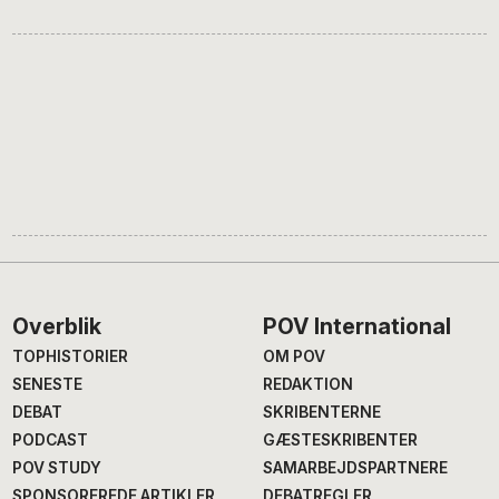
Footer
Overblik
POV International
TOPHISTORIER
OM POV
SENESTE
REDAKTION
DEBAT
SKRIBENTERNE
PODCAST
GÆSTESKRIBENTER
POV STUDY
SAMARBEJDSPARTNERE
SPONSOREREDE ARTIKLER
DEBATREGLER