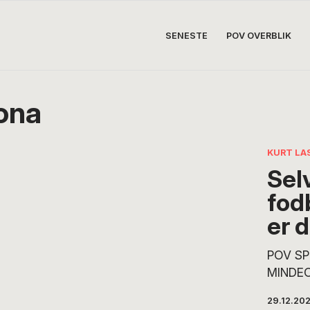
SENESTE
POV OVERBLIK
ona
KURT LA
Sel
fod
er 
POV SP
MINDEO
største
29.12.20
ikke læ