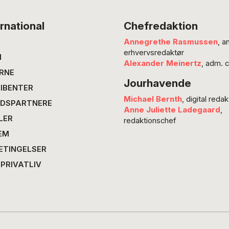
Barthes
sportsi
rnational
Chefredaktion
essenti
Annegrethe Rasmussen
, a
er popul
erhvervsredaktør
populær
N
Alexander Meinertz
, adm. 
argenti
RNE
Jourhavende
IBENTER
Michael Bernth
, digital redak
DSPARTNERE
Anne Juliette Ladegaard
,
LER
redaktionschef
EM
ETINGELSER
 PRIVATLIV