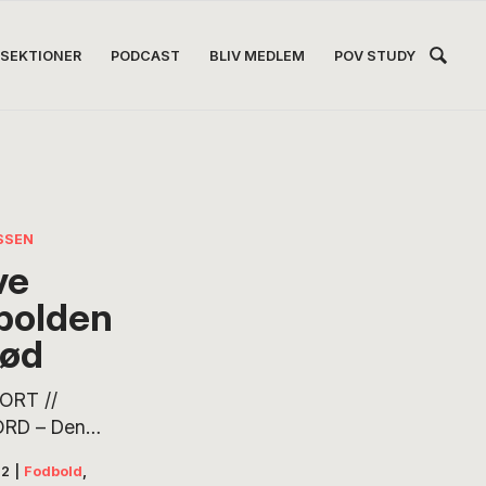
Hea
SEKTIONER
PODCAST
BLIV MEDLEM
POV STUDY
Høj
SSEN
ve
bolden
død
ORT //
RD – Den
 af dem alle er
22
|
Fodbold
,
ngere. Et land og