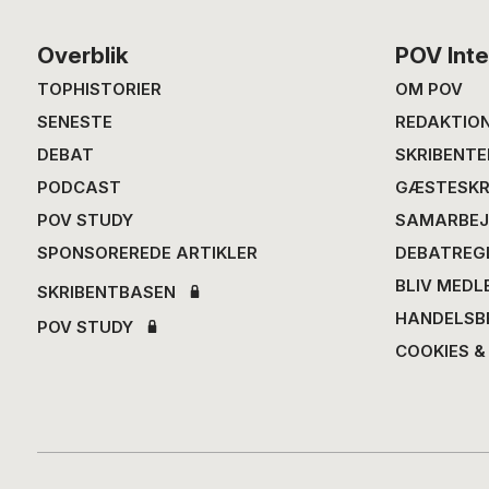
Footer
Overblik
POV Inte
TOPHISTORIER
OM POV
SENESTE
REDAKTIO
DEBAT
SKRIBENTE
PODCAST
GÆSTESKR
POV STUDY
SAMARBEJ
SPONSOREREDE ARTIKLER
DEBATREG
BLIV MEDL
SKRIBENTBASEN
HANDELSB
POV STUDY
COOKIES &