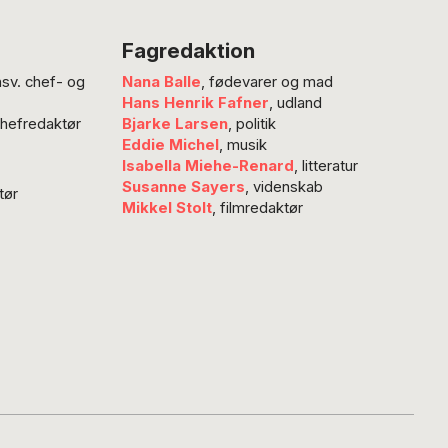
. Er der en
diotisk morale? Noget
Fagredaktion
elt på spil? ”Fodbold
nsv. chef- og
Nana Balle
, fødevarer og mad
ær, fordi stupiditet er
Hans Henrik Fafner
, udland
,” sagde den
chefredaktør
Bjarke Larsen
, politik
nske forfatter…
Eddie Michel
, musik
Isabella Miehe-Renard
, litteratur
Susanne Sayers
, videnskab
tør
Mikkel Stolt
, filmredaktør