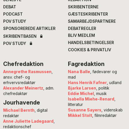
DEBAT
SKRIBENTERNE
PODCAST
GÆSTESKRIBENTER
POV STUDY
SAMARBEJDSPARTNERE
SPONSOREREDE ARTIKLER
DEBATREGLER
BLIV MEDLEM
SKRIBENTBASEN
HANDELSBETINGELSER
POV STUDY
COOKIES & PRIVATLIV
Chefredaktion
Fagredaktion
Annegrethe Rasmussen
,
Nana Balle
, fødevarer og
ansv. chef- og
mad
erhvervsredaktør
Hans Henrik Fafner
, udland
Alexander Meinertz
, adm.
Bjarke Larsen
, politik
chefredaktør
Eddie Michel
, musik
Isabella Miehe-Renard
,
Jourhavende
litteratur
Susanne Sayers
, videnskab
Michael Bernth
, digital
Mikkel Stolt
, filmredaktør
redaktør
Anne Juliette Ladegaard
,
redaktionschef