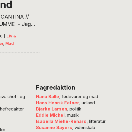
nd
 CANTINA //
UMME – Jeg
 lidt med
20
|
Liv &
ger, som jeg har
er
,
Mad
d mænd. Jeg
 lide de lidt
e og knapt så
e af slagsen.
r kræver lidt
 og som til
Fagredaktion
 leverer hele
nsv. chef- og
Nana Balle
, fødevarer og mad
når man har gjort
Hans Henrik Fafner
, udland
 umage. Derfor
chefredaktør
Bjarke Larsen
, politik
ret vild med…
Eddie Michel
, musik
Isabella Miehe-Renard
, litteratur
Susanne Sayers
, videnskab
tør