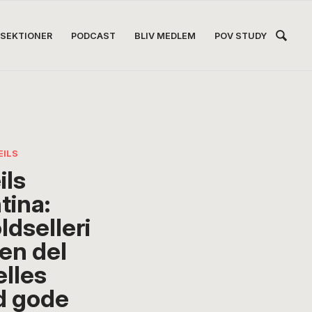
Hea
SEKTIONER
PODCAST
BLIV MEDLEM
POV STUDY
Høj
EILS
ils
tina:
ldselleri
 en del
ælles
 gode