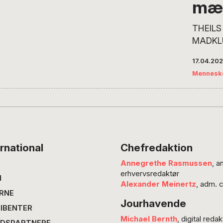
mæ
THEILS
MADKL
har det
17.04.20
grøntsa
Mennesk
det me
kan godt
knudred
åbenlys
Dem, de
arbejde
rnational
Chefredaktion
gengæld
Annegrethe Rasmussen
, a
varen, 
erhvervsredaktør
sig den
N
Alexander Meinertz
, adm. 
er jeg 
RNE
Jourhavende
IBENTER
Michael Bernth
, digital redak