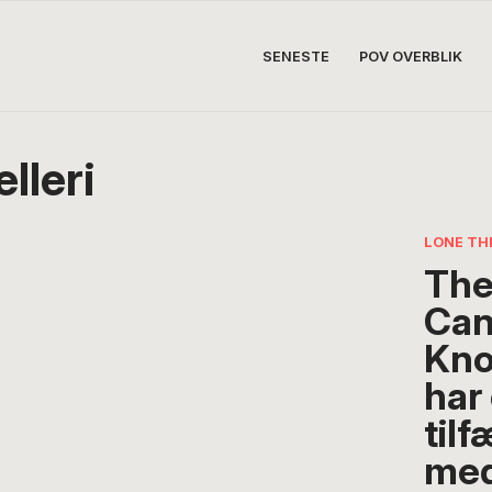
SENESTE
POV OVERBLIK
lleri
LONE TH
The
Can
Kno
har
tilf
med