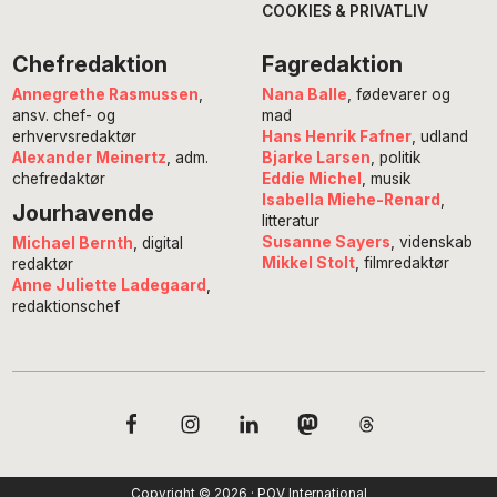
COOKIES & PRIVATLIV
Chefredaktion
Fagredaktion
Annegrethe Rasmussen
,
Nana Balle
, fødevarer og
ansv. chef- og
mad
erhvervsredaktør
Hans Henrik Fafner
, udland
Alexander Meinertz
, adm.
Bjarke Larsen
, politik
chefredaktør
Eddie Michel
, musik
Isabella Miehe-Renard
,
Jourhavende
litteratur
Susanne Sayers
, videnskab
Michael Bernth
, digital
Mikkel Stolt
, filmredaktør
redaktør
Anne Juliette Ladegaard
,
redaktionschef
Copyright © 2026 · POV International