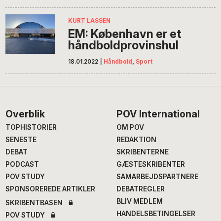
KURT LASSEN
EM: København er et
håndboldprovinshul
18.01.2022
|
Håndbold
,
Sport
Footer
Overblik
POV International
TOPHISTORIER
OM POV
SENESTE
REDAKTION
DEBAT
SKRIBENTERNE
PODCAST
GÆSTESKRIBENTER
POV STUDY
SAMARBEJDSPARTNERE
SPONSOREREDE ARTIKLER
DEBATREGLER
BLIV MEDLEM
SKRIBENTBASEN
HANDELSBETINGELSER
POV STUDY