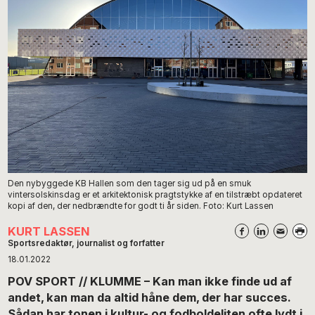
Den nybyggede KB Hallen som den tager sig ud på en smuk
vintersolskinsdag er et arkitektonisk pragtstykke af en tilstræbt opdateret
kopi af den, der nedbrændte for godt ti år siden. Foto: Kurt Lassen
KURT LASSEN
Sportsredaktør, journalist og forfatter
18.01.2022
POV SPORT // KLUMME – Kan man ikke finde ud af
andet, kan man da altid håne dem, der har succes.
Sådan har tonen i kultur- og fodboldeliten ofte lydt i