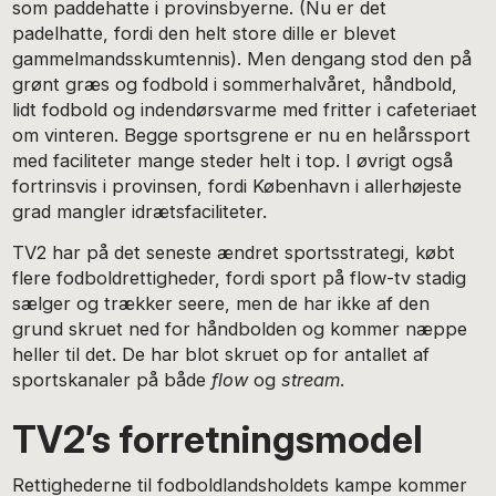
som paddehatte i provinsbyerne. (Nu er det
padelhatte, fordi den helt store dille er blevet
gammelmandsskumtennis). Men dengang stod den på
grønt græs og fodbold i sommerhalvåret, håndbold,
lidt fodbold og indendørsvarme med fritter i cafeteriaet
om vinteren. Begge sportsgrene er nu en helårssport
med faciliteter mange steder helt i top. I øvrigt også
fortrinsvis i provinsen, fordi København i allerhøjeste
grad mangler idrætsfaciliteter.
TV2 har på det seneste ændret sportsstrategi, købt
flere fodboldrettigheder, fordi sport på flow-tv stadig
sælger og trækker seere, men de har ikke af den
grund skruet ned for håndbolden og kommer næppe
heller til det. De har blot skruet op for antallet af
sportskanaler på både
flow
og
stream
.
TV2’s forretningsmodel
Rettighederne til fodboldlandsholdets kampe kommer