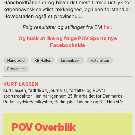
Håndboldhånen er og bliver det mest trælse udtryk for
københavnsk selvtilstrækkelighed, og i den forstand er
Hovedstaden også et provinshul…
Følg resultater og stillinger
fra EM
her
.
Og husk at like og følge POV Sports nye
Facebookside
Håndbold
KB Hallen
københavn
kultureliten
Provinsen
KURT LASSEN
Kurt Lassen, født 1964, journalist, forfatter og POV's
sportsredaktør. Han har igennem 25 år arbejdet for Danmarks
Radio, JydskeVestkysten, Berlingske Tidende og BT. Han står
bag en række biografier om bl.a. Nikolaj Jacobsen, Thomas
Gravesen, Nicklas Bendtner, Anders Dahl-Nielsen, Thomas Evers
Poulsen, Jes Høgh, Kenneth Plummer, Flemming Toft, Morten
POV Overblik
Olsen og Caroline Wozniacki.