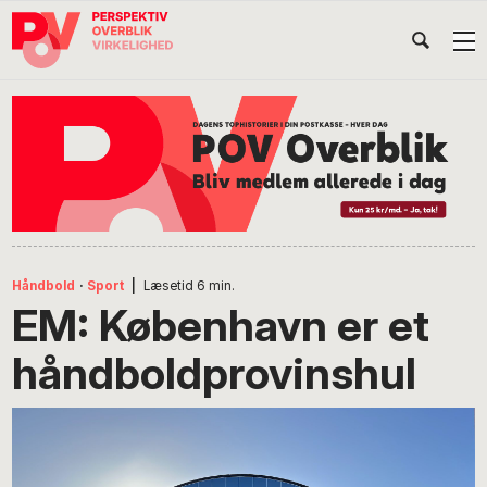
Gå
Skip
Gå
Head
direkte
til
direkte
til
indhold
til
Højr
primær
footer
Søg
på
navigation
POV
International
Håndbold
·
Sport
|
Læsetid
6
min.
EM: København er et
håndboldprovinshul