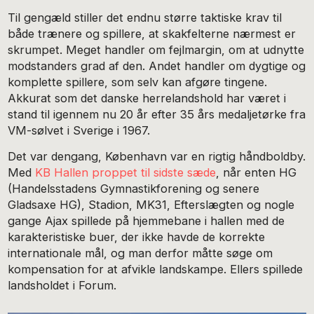
Til gengæld stiller det endnu større taktiske krav til
både trænere og spillere, at skakfelterne nærmest er
skrumpet. Meget handler om fejlmargin, om at udnytte
modstanders grad af den. Andet handler om dygtige og
komplette spillere, som selv kan afgøre tingene.
Akkurat som det danske herrelandshold har været i
stand til igennem nu 20 år efter 35 års medaljetørke fra
VM-sølvet i Sverige i 1967.
Det var dengang, København var en rigtig håndboldby.
Med
KB Hallen proppet til sidste sæde
, når enten HG
(Handelsstadens Gymnastikforening og senere
Gladsaxe HG), Stadion, MK31, Efterslægten og nogle
gange Ajax spillede på hjemmebane i hallen med de
karakteristiske buer, der ikke havde de korrekte
internationale mål, og man derfor måtte søge om
kompensation for at afvikle landskampe. Ellers spillede
landsholdet i Forum.