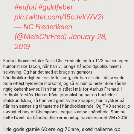
#eufori
#guldfeber
pic.twitter.com/15cJvkWV2r
— NC Frederiksen
(@NielsChrFred)
January 28,
2019
Fodboldkommentator Niels Chr. Frederiksen fra TV3 har sin egen
humoristiske facon, når han vil bringe håndboldpublikummet i
selvsving. Og har det med at bruge svigermors
håndboldkærlighed som løftestang, når han er ude i det ærinde.
Som oftest hyldende morsomt, og så er han jo heller ikke sådan
rigtig københavner. Han har jo stået i mål for Aarhus Fremad. I
fodbold forstås. Han er både journalist og har en bachelor i
statskundskab, så han ved godt hvilke knapper, han trykker på,
når han sætter sig til tasterne i håndboldærinde. Og TV3 sender jo
i øvrigt et hav af Champions League-kampe i håndbold. Som nu
dette tweet, da håndboldherrerne netop havde vundet VM i 2019.
I de gode gamle 60’ere og 70’ere, skød hallerne op