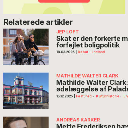
Relaterede artikler
JEP LOFT
Skat er den forkerte 
forfejlet boligpolitik
18.03.2026
|
Debat
·
Indland
MATHILDE WALTER CLARK
Mathilde Walter Clark
ødelæggelse af Palad
15.12.2025
|
Featured
·
Kulturhistorie
·
Li
ANDREAS KARKER
Mette Frederiksen hæ