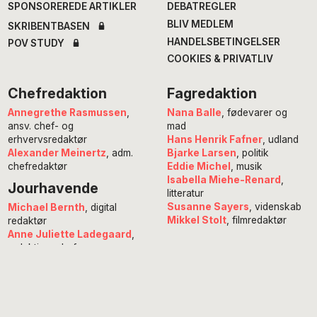
SPONSOREREDE ARTIKLER
DEBATREGLER
BLIV MEDLEM
SKRIBENTBASEN
HANDELSBETINGELSER
POV STUDY
COOKIES & PRIVATLIV
Chefredaktion
Fagredaktion
Annegrethe Rasmussen
,
Nana Balle
, fødevarer og
ansv. chef- og
mad
erhvervsredaktør
Hans Henrik Fafner
, udland
Alexander Meinertz
, adm.
Bjarke Larsen
, politik
chefredaktør
Eddie Michel
, musik
Isabella Miehe-Renard
,
Jourhavende
litteratur
Susanne Sayers
, videnskab
Michael Bernth
, digital
Mikkel Stolt
, filmredaktør
redaktør
Anne Juliette Ladegaard
,
redaktionschef