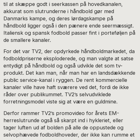
til at skæppe godt i seerkassen på hovedkanalen,
akkurat som slutrunderne i håndbold gør med
Danmarks kampe, og deres lørdagskampe på
håndbold ligger også i den pænere ende seermæssigt.
Italiensk og spansk fodbold passer fint i porteføljen på
de smallere kanaler.
For det var TV2, der opdyrkede håndboldmarkedet, da
fodboldpriserne eksploderede, og man valgte at satse
entydigt på håndbold og også udvikle det som tv-
produkt. Det kan man, når man har en landsdækkende
public service-kanal i ryggen. De rent kommercielle
kanaler ville have haft sværere ved det, fordi de ikke
råder over publikummet. TV2’s selvudviklede
forretningsmodel viste sig at være en guldmine.
Derfor rammer TV2’s promovideo for årets EM-
herreslutrunde også så skarpt ind i hykleriet, eller
tager luften ud af bolden på alle de oppustede og
selvophævede fodboldhoveder, der ikke kan rumme et