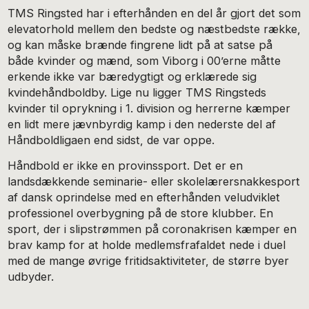
TMS Ringsted har i efterhånden en del år gjort det som
elevatorhold mellem den bedste og næstbedste række,
og kan måske brænde fingrene lidt på at satse på
både kvinder og mænd, som Viborg i 00’erne måtte
erkende ikke var bæredygtigt og erklærede sig
kvindehåndboldby. Lige nu ligger TMS Ringsteds
kvinder til oprykning i 1. division og herrerne kæmper
en lidt mere jævnbyrdig kamp i den nederste del af
Håndboldligaen end sidst, de var oppe.
Håndbold er ikke en provinssport. Det er en
landsdækkende seminarie- eller skolelærersnakkesport
af dansk oprindelse med en efterhånden veludviklet
professionel overbygning på de store klubber. En
sport, der i slipstrømmen på coronakrisen kæmper en
brav kamp for at holde medlemsfrafaldet nede i duel
med de mange øvrige fritidsaktiviteter, de større byer
udbyder.