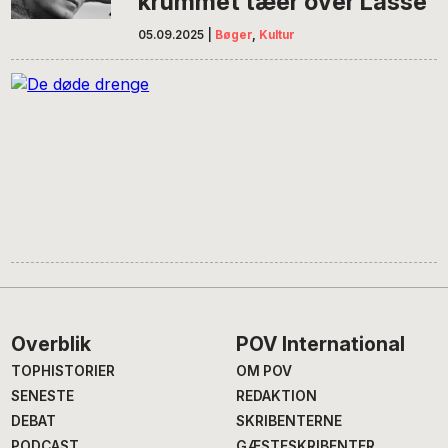
krummet tæer over Lasse
05.09.2025
|
Bøger
,
Kultur
Footer
Overblik
POV International
TOPHISTORIER
OM POV
SENESTE
REDAKTION
DEBAT
SKRIBENTERNE
PODCAST
GÆSTESKRIBENTER