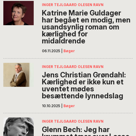
INGER TEJLGAARD OLESEN RAVN
Katrine Marie Guldager
har begået en modig, men
usandsynlig roman om
kærlighed for
midaldrende
06.11.2025
|
Bøger
INGER TEJLGAARD OLESEN RAVN
Jens Christian Grøndahl:
Kærlighed er ikke kun et
uventet mødes
besættende lynnedslag
10.10.2025
|
Bøger
INGER TEJLGAARD OLESEN RAVN
Glenn Bech: Jeg har