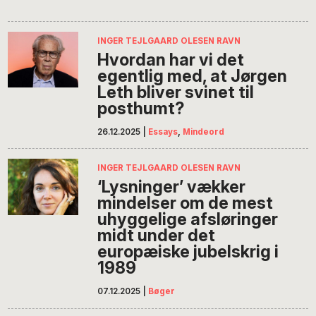
INGER TEJLGAARD OLESEN RAVN
Hvordan har vi det
egentlig med, at Jørgen
Leth bliver svinet til
posthumt?
26.12.2025
|
Essays
,
Mindeord
INGER TEJLGAARD OLESEN RAVN
‘Lysninger’ vækker
mindelser om de mest
uhyggelige afsløringer
midt under det
europæiske jubelskrig i
1989
07.12.2025
|
Bøger