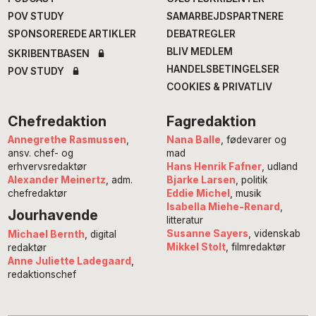
POV STUDY
SAMARBEJDSPARTNERE
SPONSOREREDE ARTIKLER
DEBATREGLER
BLIV MEDLEM
SKRIBENTBASEN
HANDELSBETINGELSER
POV STUDY
COOKIES & PRIVATLIV
Chefredaktion
Fagredaktion
Annegrethe Rasmussen
,
Nana Balle
, fødevarer og
ansv. chef- og
mad
erhvervsredaktør
Hans Henrik Fafner
, udland
Alexander Meinertz
, adm.
Bjarke Larsen
, politik
chefredaktør
Eddie Michel
, musik
Isabella Miehe-Renard
,
Jourhavende
litteratur
Susanne Sayers
, videnskab
Michael Bernth
, digital
Mikkel Stolt
, filmredaktør
redaktør
Anne Juliette Ladegaard
,
redaktionschef