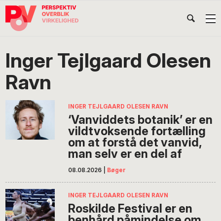
Gå
Skip
Gå
Head
direkte
til
direkte
til
indhold
til
Højr
primær
footer
Søg
på
navigation
Inger Tejlgaard Olesen
POV
International
Ravn
INGER TEJLGAARD OLESEN RAVN
‘Vanviddets botanik’ er en
vildtvoksende fortælling
om at forstå det vanvid,
man selv er en del af
08.08.2026
|
Bøger
INGER TEJLGAARD OLESEN RAVN
Roskilde Festival er en
benhård påmindelse om,