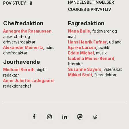
HANDELSBETINGELSER
POV STUDY
COOKIES & PRIVATLIV
Chefredaktion
Fagredaktion
Annegrethe Rasmussen
,
Nana Balle
, fødevarer og
ansv. chef- og
mad
erhvervsredaktør
Hans Henrik Fafner
, udland
Alexander Meinertz
, adm.
Bjarke Larsen
, politik
chefredaktør
Eddie Michel
, musik
Isabella Miehe-Renard
,
Jourhavende
litteratur
Susanne Sayers
, videnskab
Michael Bernth
, digital
Mikkel Stolt
, filmredaktør
redaktør
Anne Juliette Ladegaard
,
redaktionschef