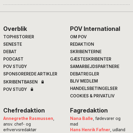
Footer
Overblik
POV International
TOPHISTORIER
OM POV
SENESTE
REDAKTION
DEBAT
SKRIBENTERNE
PODCAST
GÆSTESKRIBENTER
POV STUDY
SAMARBEJDSPARTNERE
SPONSOREREDE ARTIKLER
DEBATREGLER
BLIV MEDLEM
SKRIBENTBASEN
HANDELSBETINGELSER
POV STUDY
COOKIES & PRIVATLIV
Chefredaktion
Fagredaktion
Annegrethe Rasmussen
,
Nana Balle
, fødevarer og
ansv. chef- og
mad
erhvervsredaktør
Hans Henrik Fafner
, udland