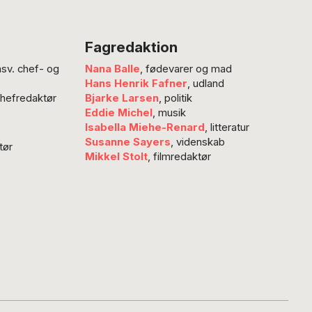
Fagredaktion
nsv. chef- og
Nana Balle
, fødevarer og mad
Hans Henrik Fafner
, udland
chefredaktør
Bjarke Larsen
, politik
Eddie Michel
, musik
Isabella Miehe-Renard
, litteratur
Susanne Sayers
, videnskab
tør
Mikkel Stolt
, filmredaktør