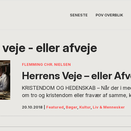
SENESTE
POV OVERBLIK
veje - eller afveje
FLEMMING CHR. NIELSEN
Herrens Veje – eller Afv
KRISTENDOM OG HEDENSKAB – Når der i medi
om tro og kristendom eller fravær af samme, 
krog. Artiklen skal gerne hægtes op. Og hve
20.10.2018
|
Featured
,
Bøger
,
Kultur
,
Liv & Mennesker
være en mere aktuel krog end den tidehvervs
i tv-serien Herrens Veje? Forfatter Flemming C
beretter om kristendommens vej i Danmark –