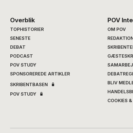
Footer
Overblik
POV Inte
TOPHISTORIER
OM POV
SENESTE
REDAKTIO
DEBAT
SKRIBENTE
PODCAST
GÆSTESKR
POV STUDY
SAMARBEJ
SPONSOREREDE ARTIKLER
DEBATREG
BLIV MEDL
SKRIBENTBASEN
HANDELSB
POV STUDY
COOKIES &