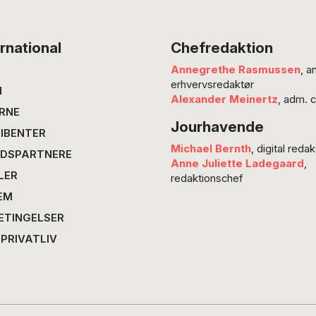
rnational
Chefredaktion
Annegrethe Rasmussen
, a
erhvervsredaktør
N
Alexander Meinertz
, adm. 
RNE
Jourhavende
IBENTER
Michael Bernth
, digital redak
DSPARTNERE
Anne Juliette Ladegaard
,
LER
redaktionschef
EM
ETINGELSER
 PRIVATLIV