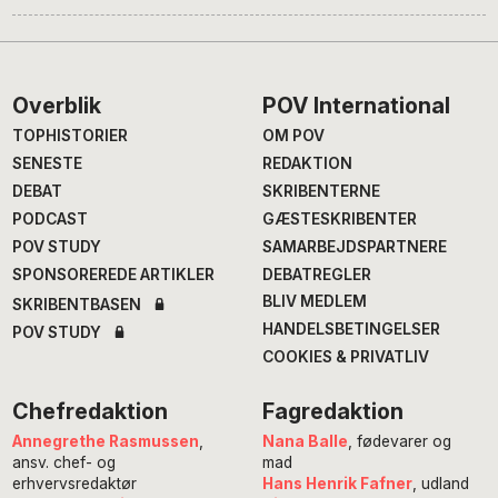
Footer
Overblik
POV International
TOPHISTORIER
OM POV
SENESTE
REDAKTION
DEBAT
SKRIBENTERNE
PODCAST
GÆSTESKRIBENTER
POV STUDY
SAMARBEJDSPARTNERE
SPONSOREREDE ARTIKLER
DEBATREGLER
BLIV MEDLEM
SKRIBENTBASEN
HANDELSBETINGELSER
POV STUDY
COOKIES & PRIVATLIV
Chefredaktion
Fagredaktion
Annegrethe Rasmussen
,
Nana Balle
, fødevarer og
ansv. chef- og
mad
erhvervsredaktør
Hans Henrik Fafner
, udland