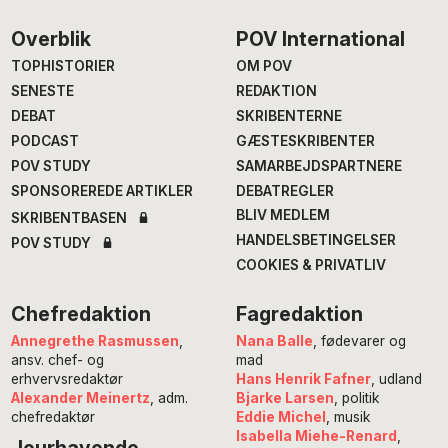
Footer
Overblik
POV International
TOPHISTORIER
OM POV
SENESTE
REDAKTION
DEBAT
SKRIBENTERNE
PODCAST
GÆSTESKRIBENTER
POV STUDY
SAMARBEJDSPARTNERE
SPONSOREREDE ARTIKLER
DEBATREGLER
BLIV MEDLEM
SKRIBENTBASEN
HANDELSBETINGELSER
POV STUDY
COOKIES & PRIVATLIV
Chefredaktion
Fagredaktion
Annegrethe Rasmussen
,
Nana Balle
, fødevarer og
ansv. chef- og
mad
erhvervsredaktør
Hans Henrik Fafner
, udland
Alexander Meinertz
, adm.
Bjarke Larsen
, politik
chefredaktør
Eddie Michel
, musik
Isabella Miehe-Renard
,
Jourhavende