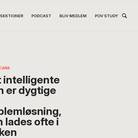
Hea
SEKTIONER
PODCAST
BLIV MEDLEM
POV STUDY
Høj
ECARA
 intelligente
n er dygtige
blemløsning,
 lades ofte i
kken