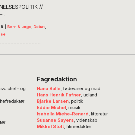
ELSESPOLITIK //
–
sningsministeriet kalder
19
|
Børn & unge
,
Debat
,
entpleje” i sin nye
lse
 for Danmarks fem
 mest intelligente børn.
en “fra gulvet” i landets
oler afslører imidlertid
dag for højt intelligente
er føles som alt andet
Fagredaktion
ent”, skriver Rikke
nsv. chef- og
Nana Balle
, fødevarer og mad
 hvis egne børn tilhører
Hans Henrik Fafner
, udland
e gruppe. Hun foreslår
chefredaktør
Bjarke Larsen
, politik
okus på…
Eddie Michel
, musik
Isabella Miehe-Renard
, litteratur
Susanne Sayers
, videnskab
tør
Mikkel Stolt
, filmredaktør