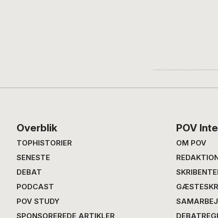
Footer
Overblik
POV Inte
TOPHISTORIER
OM POV
SENESTE
REDAKTIO
DEBAT
SKRIBENTE
PODCAST
GÆSTESKR
POV STUDY
SAMARBEJ
SPONSOREREDE ARTIKLER
DEBATREG