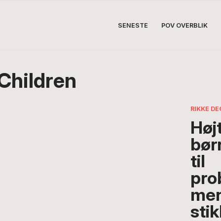
SENESTE
POV OVERBLIK
 Children
RIKKE D
Højt
bør
til
pro
men
sti