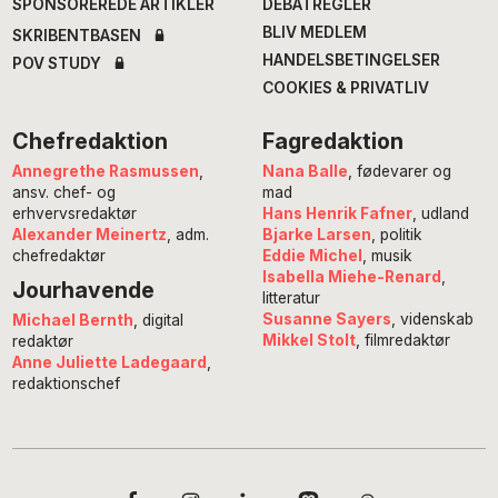
SPONSOREREDE ARTIKLER
DEBATREGLER
BLIV MEDLEM
SKRIBENTBASEN
HANDELSBETINGELSER
POV STUDY
COOKIES & PRIVATLIV
Chefredaktion
Fagredaktion
Annegrethe Rasmussen
,
Nana Balle
, fødevarer og
ansv. chef- og
mad
erhvervsredaktør
Hans Henrik Fafner
, udland
Alexander Meinertz
, adm.
Bjarke Larsen
, politik
chefredaktør
Eddie Michel
, musik
Isabella Miehe-Renard
,
Jourhavende
litteratur
Susanne Sayers
, videnskab
Michael Bernth
, digital
Mikkel Stolt
, filmredaktør
redaktør
Anne Juliette Ladegaard
,
redaktionschef