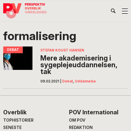
Gå
Skip
Gå
Head
direkte
til
direkte
til
indhold
til
Højr
primær
footer
Søg
på
navigation
formalisering
POV
International
STEFAN KOUST HANSEN
Mere akademisering i
sygeplejeuddannelsen,
tak
09.02.2021
|
Debat
,
Uddannelse
Footer
Overblik
POV International
TOPHISTORIER
OM POV
SENESTE
REDAKTION