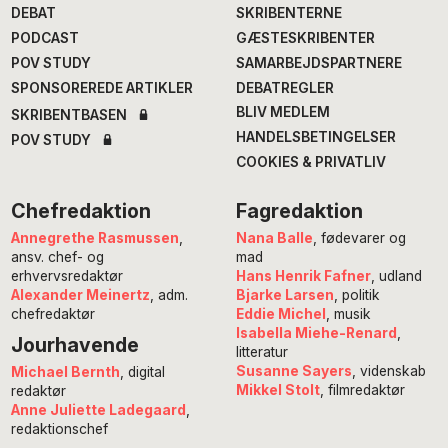
DEBAT
SKRIBENTERNE
PODCAST
GÆSTESKRIBENTER
POV STUDY
SAMARBEJDSPARTNERE
SPONSOREREDE ARTIKLER
DEBATREGLER
BLIV MEDLEM
SKRIBENTBASEN
HANDELSBETINGELSER
POV STUDY
COOKIES & PRIVATLIV
Chefredaktion
Fagredaktion
Annegrethe Rasmussen
,
Nana Balle
, fødevarer og
ansv. chef- og
mad
erhvervsredaktør
Hans Henrik Fafner
, udland
Alexander Meinertz
, adm.
Bjarke Larsen
, politik
chefredaktør
Eddie Michel
, musik
Isabella Miehe-Renard
,
Jourhavende
litteratur
Susanne Sayers
, videnskab
Michael Bernth
, digital
Mikkel Stolt
, filmredaktør
redaktør
Anne Juliette Ladegaard
,
redaktionschef