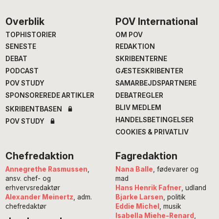
Footer
Overblik
POV International
TOPHISTORIER
OM POV
SENESTE
REDAKTION
DEBAT
SKRIBENTERNE
PODCAST
GÆSTESKRIBENTER
POV STUDY
SAMARBEJDSPARTNERE
SPONSOREREDE ARTIKLER
DEBATREGLER
BLIV MEDLEM
SKRIBENTBASEN
HANDELSBETINGELSER
POV STUDY
COOKIES & PRIVATLIV
Chefredaktion
Fagredaktion
Annegrethe Rasmussen
,
Nana Balle
, fødevarer og
ansv. chef- og
mad
erhvervsredaktør
Hans Henrik Fafner
, udland
Alexander Meinertz
, adm.
Bjarke Larsen
, politik
chefredaktør
Eddie Michel
, musik
Isabella Miehe-Renard
,