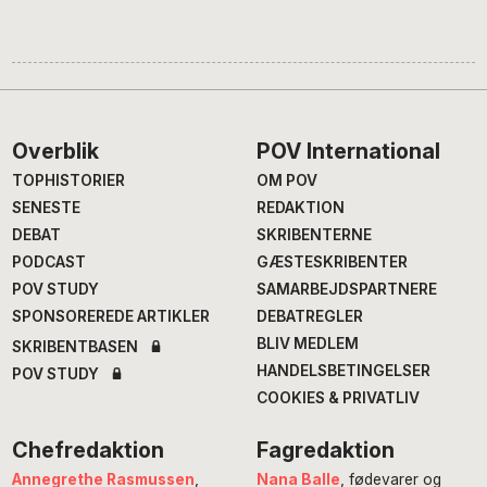
Footer
Overblik
POV International
TOPHISTORIER
OM POV
SENESTE
REDAKTION
DEBAT
SKRIBENTERNE
PODCAST
GÆSTESKRIBENTER
POV STUDY
SAMARBEJDSPARTNERE
SPONSOREREDE ARTIKLER
DEBATREGLER
BLIV MEDLEM
SKRIBENTBASEN
HANDELSBETINGELSER
POV STUDY
COOKIES & PRIVATLIV
Chefredaktion
Fagredaktion
Annegrethe Rasmussen
,
Nana Balle
, fødevarer og