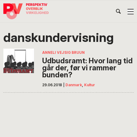
Gå
Skip
Gå
Head
direkte
til
direkte
til
indhold
til
Højr
primær
footer
Søg
på
navigation
danskundervisning
POV
International
ANNELI VEJSIG BRUUN
Udbudsramt: Hvor lang tid
går der, før vi rammer
bunden?
29.06.2018
|
Danmark
,
Kultur