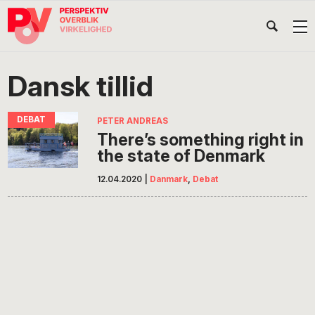
Gå
Skip
Gå
Head
direkte
til
direkte
til
indhold
til
Højr
primær
footer
Søg
på
navigation
Dansk tillid
POV
International
PETER ANDREAS
There’s something right in
the state of Denmark
12.04.2020
|
Danmark
,
Debat