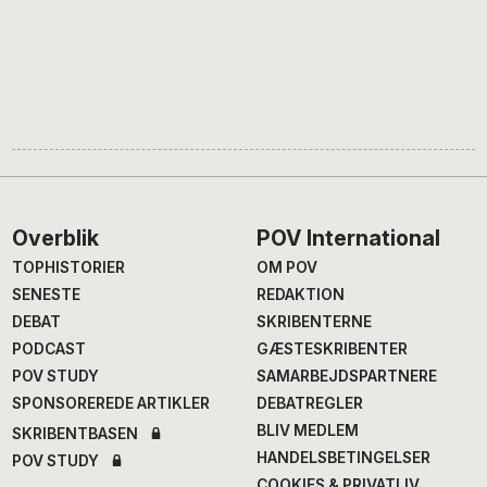
Footer
Overblik
POV International
TOPHISTORIER
OM POV
SENESTE
REDAKTION
DEBAT
SKRIBENTERNE
PODCAST
GÆSTESKRIBENTER
POV STUDY
SAMARBEJDSPARTNERE
SPONSOREREDE ARTIKLER
DEBATREGLER
BLIV MEDLEM
SKRIBENTBASEN
HANDELSBETINGELSER
POV STUDY
COOKIES & PRIVATLIV