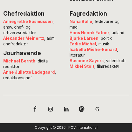
Chefredaktion
Fagredaktion
Annegrethe Rasmussen
,
Nana Balle
, fødevarer og
ansv. chef- og
mad
erhvervsredaktør
Hans Henrik Fafner
, udland
Alexander Meinertz
, adm.
Bjarke Larsen
, politik
chefredaktør
Eddie Michel
, musik
Isabella Miehe-Renard
,
Jourhavende
litteratur
Susanne Sayers
, videnskab
Michael Bernth
, digital
Mikkel Stolt
, filmredaktør
redaktør
Anne Juliette Ladegaard
,
redaktionschef
Copyright © 2026 · POV International