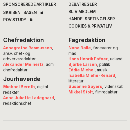
SPONSOREREDE ARTIKLER
DEBATREGLER
BLIV MEDLEM
SKRIBENTBASEN
HANDELSBETINGELSER
POV STUDY
COOKIES & PRIVATLIV
Chefredaktion
Fagredaktion
Annegrethe Rasmussen
,
Nana Balle
, fødevarer og
ansv. chef- og
mad
erhvervsredaktør
Hans Henrik Fafner
, udland
Alexander Meinertz
, adm.
Bjarke Larsen
, politik
chefredaktør
Eddie Michel
, musik
Isabella Miehe-Renard
,
Jourhavende
litteratur
Susanne Sayers
, videnskab
Michael Bernth
, digital
Mikkel Stolt
, filmredaktør
redaktør
Anne Juliette Ladegaard
,
redaktionschef